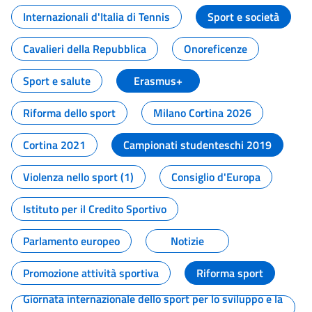
Internazionali d'Italia di Tennis
Sport e società
Cavalieri della Repubblica
Onoreficenze
Sport e salute
Erasmus+
Riforma dello sport
Milano Cortina 2026
Cortina 2021
Campionati studenteschi 2019
Violenza nello sport (1)
Consiglio d'Europa
Istituto per il Credito Sportivo
Parlamento europeo
Notizie
Promozione attività sportiva
Riforma sport
Giornata internazionale dello sport per lo sviluppo e la