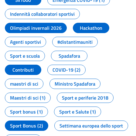
5x1000
Emergenza COVID-19 (1)
Indennità collaboratori sportivi
Olimpiadi invernali 2026
Hackathon
Agenti sportivi
#distantimauniti
Sport e scuola
Spadafora
Contributi
COVID-19 (2)
maestri di sci
Ministro Spadafora
Maestri di sci (1)
Sport e periferie 2018
Sport bonus (1)
Sport e Salute (1)
Sport Bonus (2)
Settimana europea dello sport