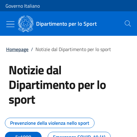
Vai al contenuto
Vai alla navigazione del sito
Governo Italiano
Dipartimento per lo Sport
Cerca
Homepage
/
Notizie dal Dipartimento per lo sport
Notizie dal
Dipartimento per lo
sport
Tutti i contenuti della pagina No
Prevenzione della violenza nello sport