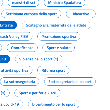
maestri di sci
Ministro Spadafora
Settimana europea dello sport
#beactive
 Entrate
Sostegno alla maternità delle atlete
Beach Volley FIBV
Promozione sportiva
Onoreficenze
Sport e salute
2019
Violenza nello sport (1)
attività sportiva
Riforma sport
La sottosegretaria
Sottosegretaria allo sport
 (1)
Sport e periferie 2020
a Covid-19
Dipartimento per lo sport