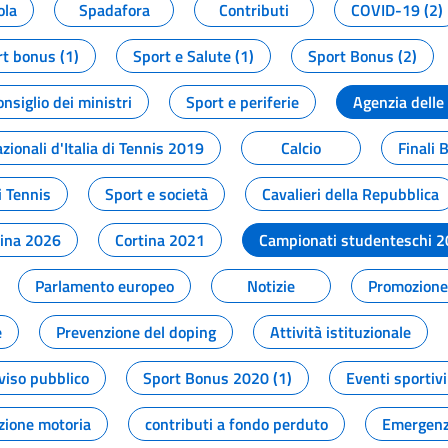
ola
Spadafora
Contributi
COVID-19 (2)
t bonus (1)
Sport e Salute (1)
Sport Bonus (2)
onsiglio dei ministri
Sport e periferie
Agenzia delle
zionali d'Italia di Tennis 2019
Calcio
Finali 
i Tennis
Sport e società
Cavalieri della Repubblica
tina 2026
Cortina 2021
Campionati studenteschi 
Parlamento europeo
Notizie
Promozione 
e
Prevenzione del doping
Attività istituzionale
viso pubblico
Sport Bonus 2020 (1)
Eventi sportivi
zione motoria
contributi a fondo perduto
Emergenz