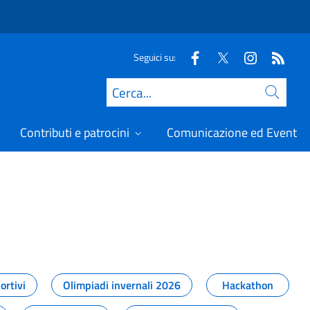
Seguici su:
Cerca
Contributi e patrocini
Comunicazione ed Eventi
t
ortivi
Olimpiadi invernali 2026
Hackathon