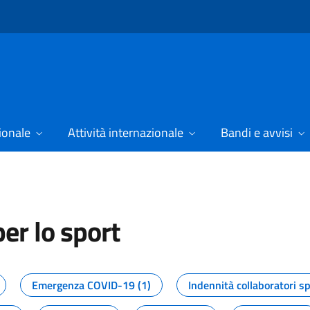
ionale
Attività internazionale
Bandi e avvisi
er lo sport
tizie dal Dipartimento per lo spor
Emergenza COVID-19 (1)
Indennità collaboratori sp