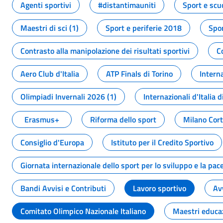
Agenti sportivi
#distantimauniti
Sport e scu
Maestri di sci (1)
Sport e periferie 2018
Spor
Contrasto alla manipolazione dei risultati sportivi
C
Aero Club d'Italia
ATP Finals di Torino
Interna
Olimpiadi Invernali 2026 (1)
Internazionali d'Italia d
Erasmus+
Riforma dello sport
Milano Cor
Consiglio d'Europa
Istituto per il Credito Sportivo
Giornata internazionale dello sport per lo sviluppo e la pac
Bandi Avvisi e Contributi
Lavoro sportivo
Av
Comitato Olimpico Nazionale Italiano
Maestri educa