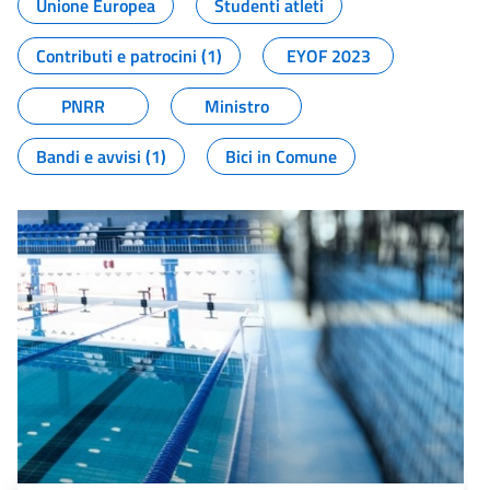
Unione Europea
Studenti atleti
Contributi e patrocini (1)
EYOF 2023
PNRR
Ministro
Bandi e avvisi (1)
Bici in Comune