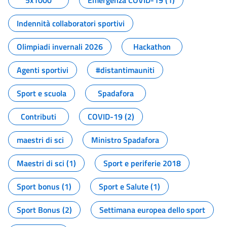
5x1000
Emergenza COVID-19 (1)
Indennità collaboratori sportivi
Olimpiadi invernali 2026
Hackathon
Agenti sportivi
#distantimauniti
Sport e scuola
Spadafora
Contributi
COVID-19 (2)
maestri di sci
Ministro Spadafora
Maestri di sci (1)
Sport e periferie 2018
Sport bonus (1)
Sport e Salute (1)
Sport Bonus (2)
Settimana europea dello sport