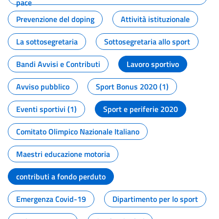
pace
Prevenzione del doping
Attività istituzionale
La sottosegretaria
Sottosegretaria allo sport
Bandi Avvisi e Contributi
Lavoro sportivo
Avviso pubblico
Sport Bonus 2020 (1)
Eventi sportivi (1)
Sport e periferie 2020
Comitato Olimpico Nazionale Italiano
Maestri educazione motoria
contributi a fondo perduto
Emergenza Covid-19
Dipartimento per lo sport