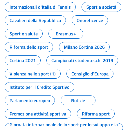
Internazionali d'Italia di Tennis
Sport e società
Cavalieri della Repubblica
Onoreficenze
Sport e salute
Erasmus+
Riforma dello sport
Milano Cortina 2026
Cortina 2021
Campionati studenteschi 2019
Violenza nello sport (1)
Consiglio d'Europa
Istituto per il Credito Sportivo
Parlamento europeo
Notizie
Promozione attività sportiva
Riforma sport
Giornata internazionale dello sport per lo sviluppo e la