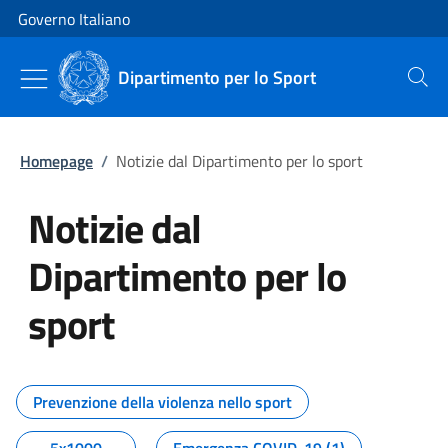
Vai al contenuto
Vai alla navigazione del sito
Governo Italiano
Dipartimento per lo Sport
Cerca
Homepage
/
Notizie dal Dipartimento per lo sport
Notizie dal
Dipartimento per lo
sport
Tutti i contenuti della pagina No
Prevenzione della violenza nello sport