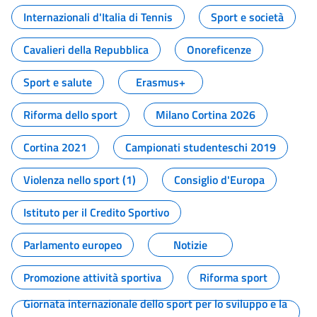
Internazionali d'Italia di Tennis
Sport e società
Cavalieri della Repubblica
Onoreficenze
Sport e salute
Erasmus+
Riforma dello sport
Milano Cortina 2026
Cortina 2021
Campionati studenteschi 2019
Violenza nello sport (1)
Consiglio d'Europa
Istituto per il Credito Sportivo
Parlamento europeo
Notizie
Promozione attività sportiva
Riforma sport
Giornata internazionale dello sport per lo sviluppo e la