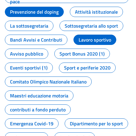
pace
Prevenzione del doping
Attività istituzionale
La sottosegretaria
Sottosegretaria allo sport
Bandi Avvisi e Contributi
Lavoro sportivo
Avviso pubblico
Sport Bonus 2020 (1)
Eventi sportivi (1)
Sport e periferie 2020
Comitato Olimpico Nazionale Italiano
Maestri educazione motoria
contributi a fondo perduto
Emergenza Covid-19
Dipartimento per lo sport