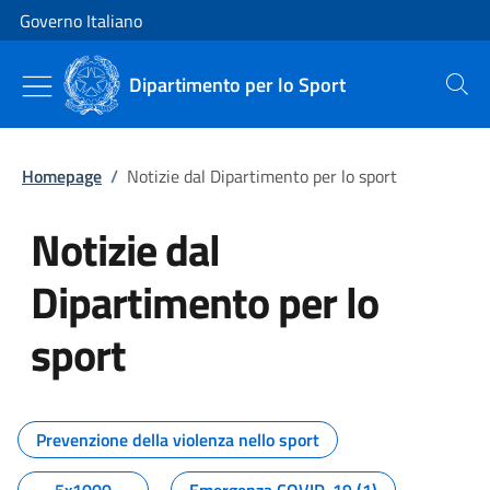
Vai al contenuto
Vai alla navigazione del sito
Governo Italiano
Dipartimento per lo Sport
Cerca
Homepage
/
Notizie dal Dipartimento per lo sport
Notizie dal
Dipartimento per lo
sport
Tutti i contenuti della pagina No
Prevenzione della violenza nello sport