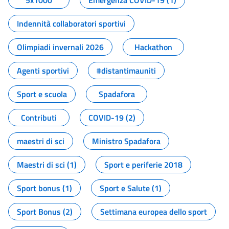
5x1000
Emergenza COVID-19 (1)
Indennità collaboratori sportivi
Olimpiadi invernali 2026
Hackathon
Agenti sportivi
#distantimauniti
Sport e scuola
Spadafora
Contributi
COVID-19 (2)
maestri di sci
Ministro Spadafora
Maestri di sci (1)
Sport e periferie 2018
Sport bonus (1)
Sport e Salute (1)
Sport Bonus (2)
Settimana europea dello sport