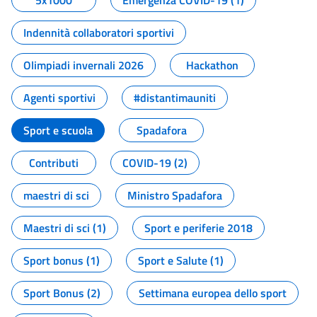
5x1000
Emergenza COVID-19 (1)
Indennità collaboratori sportivi
Olimpiadi invernali 2026
Hackathon
Agenti sportivi
#distantimauniti
Sport e scuola
Spadafora
Contributi
COVID-19 (2)
maestri di sci
Ministro Spadafora
Maestri di sci (1)
Sport e periferie 2018
Sport bonus (1)
Sport e Salute (1)
Sport Bonus (2)
Settimana europea dello sport