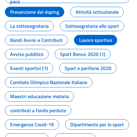
pace
Prevenzione del doping
Attività istituzionale
La sottosegretaria
Sottosegretaria allo sport
Bandi Avvisi e Contributi
Lavoro sportivo
Avviso pubblico
Sport Bonus 2020 (1)
Eventi sportivi (1)
Sport e periferie 2020
Comitato Olimpico Nazionale Italiano
Maestri educazione motoria
contributi a fondo perduto
Emergenza Covid-19
Dipartimento per lo sport