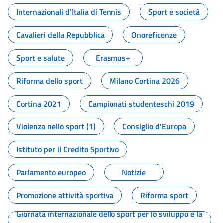
Internazionali d'Italia di Tennis
Sport e società
Cavalieri della Repubblica
Onoreficenze
Sport e salute
Erasmus+
Riforma dello sport
Milano Cortina 2026
Cortina 2021
Campionati studenteschi 2019
Violenza nello sport (1)
Consiglio d'Europa
Istituto per il Credito Sportivo
Parlamento europeo
Notizie
Promozione attività sportiva
Riforma sport
Giornata internazionale dello sport per lo sviluppo e la