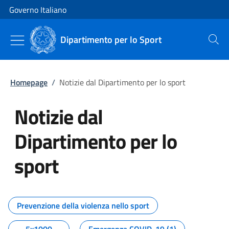
Vai al contenuto
Vai alla navigazione del sito
Governo Italiano
Dipartimento per lo Sport
Cerca
Homepage
/
Notizie dal Dipartimento per lo sport
Notizie dal
Dipartimento per lo
sport
Tutti i contenuti della pagina No
Prevenzione della violenza nello sport