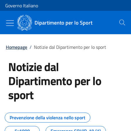
Vai al contenuto
Vai alla navigazione del sito
Governo Italiano
Dipartimento per lo Sport
Cerca
Homepage
/
Notizie dal Dipartimento per lo sport
Notizie dal
Dipartimento per lo
sport
Tutti i contenuti della pagina No
Prevenzione della violenza nello sport