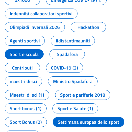
5x1000
Emergenza COVID-19 (1)
Indennità collaboratori sportivi
Olimpiadi invernali 2026
Hackathon
Agenti sportivi
#distantimauniti
Sport e scuola
Spadafora
Contributi
COVID-19 (2)
maestri di sci
Ministro Spadafora
Maestri di sci (1)
Sport e periferie 2018
Sport bonus (1)
Sport e Salute (1)
Sport Bonus (2)
Settimana europea dello sport