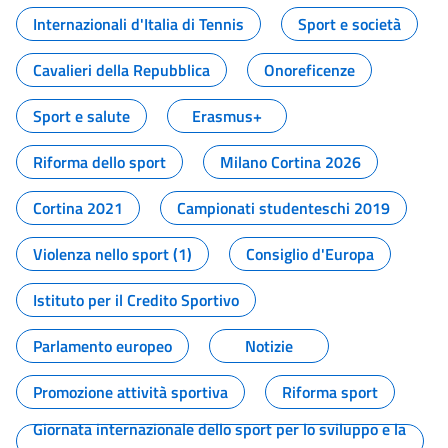
Internazionali d'Italia di Tennis
Sport e società
Cavalieri della Repubblica
Onoreficenze
Sport e salute
Erasmus+
Riforma dello sport
Milano Cortina 2026
Cortina 2021
Campionati studenteschi 2019
Violenza nello sport (1)
Consiglio d'Europa
Istituto per il Credito Sportivo
Parlamento europeo
Notizie
Promozione attività sportiva
Riforma sport
Giornata internazionale dello sport per lo sviluppo e la