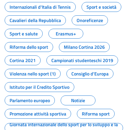
Internazionali d'Italia di Tennis
Sport e società
Cavalieri della Repubblica
Onoreficenze
Sport e salute
Erasmus+
Riforma dello sport
Milano Cortina 2026
Cortina 2021
Campionati studenteschi 2019
Violenza nello sport (1)
Consiglio d'Europa
Istituto per il Credito Sportivo
Parlamento europeo
Notizie
Promozione attività sportiva
Riforma sport
Giornata internazionale dello sport per lo sviluppo e la