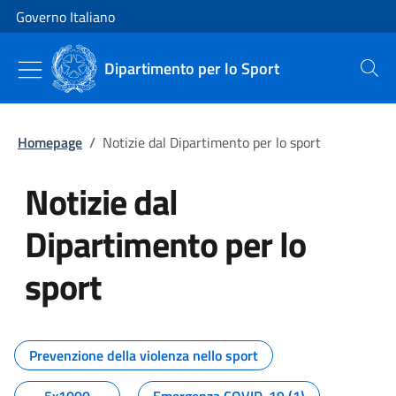
Vai al contenuto
Vai alla navigazione del sito
Governo Italiano
Dipartimento per lo Sport
Cerca
Homepage
/
Notizie dal Dipartimento per lo sport
Notizie dal
Dipartimento per lo
sport
Tutti i contenuti della pagina No
Prevenzione della violenza nello sport