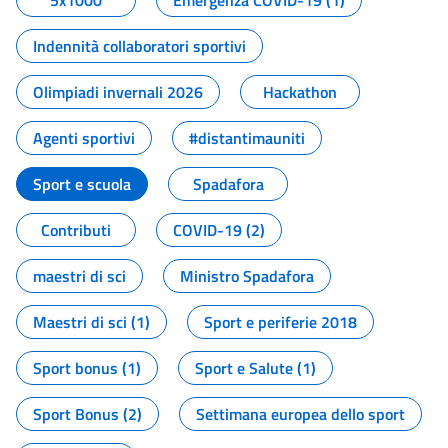
5x1000
Emergenza COVID-19 (1)
Indennità collaboratori sportivi
Olimpiadi invernali 2026
Hackathon
Agenti sportivi
#distantimauniti
Sport e scuola
Spadafora
Contributi
COVID-19 (2)
maestri di sci
Ministro Spadafora
Maestri di sci (1)
Sport e periferie 2018
Sport bonus (1)
Sport e Salute (1)
Sport Bonus (2)
Settimana europea dello sport