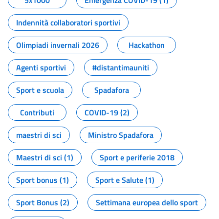
5x1000
Emergenza COVID-19 (1)
Indennità collaboratori sportivi
Olimpiadi invernali 2026
Hackathon
Agenti sportivi
#distantimauniti
Sport e scuola
Spadafora
Contributi
COVID-19 (2)
maestri di sci
Ministro Spadafora
Maestri di sci (1)
Sport e periferie 2018
Sport bonus (1)
Sport e Salute (1)
Sport Bonus (2)
Settimana europea dello sport