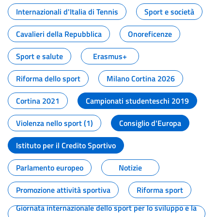
Internazionali d'Italia di Tennis
Sport e società
Cavalieri della Repubblica
Onoreficenze
Sport e salute
Erasmus+
Riforma dello sport
Milano Cortina 2026
Cortina 2021
Campionati studenteschi 2019
Violenza nello sport (1)
Consiglio d'Europa
Istituto per il Credito Sportivo
Parlamento europeo
Notizie
Promozione attività sportiva
Riforma sport
Giornata internazionale dello sport per lo sviluppo e la