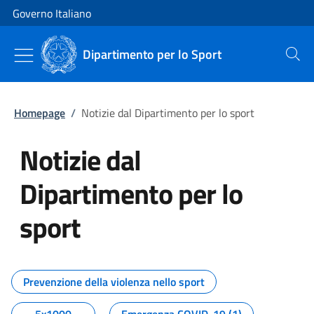
Vai al contenuto
Vai alla navigazione del sito
Governo Italiano
Dipartimento per lo Sport
Cerca
Homepage
/
Notizie dal Dipartimento per lo sport
Notizie dal
Dipartimento per lo
sport
Tutti i contenuti della pagina No
Prevenzione della violenza nello sport