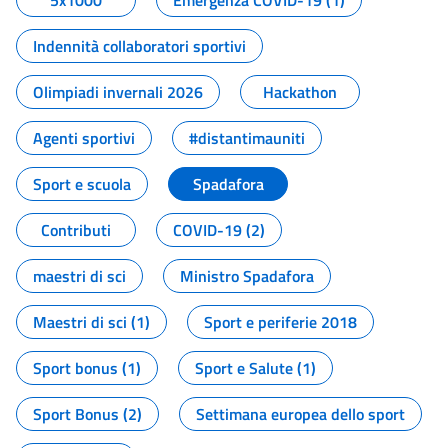
5x1000
Emergenza COVID-19 (1)
Indennità collaboratori sportivi
Olimpiadi invernali 2026
Hackathon
Agenti sportivi
#distantimauniti
Sport e scuola
Spadafora
Contributi
COVID-19 (2)
maestri di sci
Ministro Spadafora
Maestri di sci (1)
Sport e periferie 2018
Sport bonus (1)
Sport e Salute (1)
Sport Bonus (2)
Settimana europea dello sport