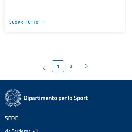
SCOPRI TUTTO
1
2
Dipartimento per lo Sport
SEDE
via Sardegna, 49