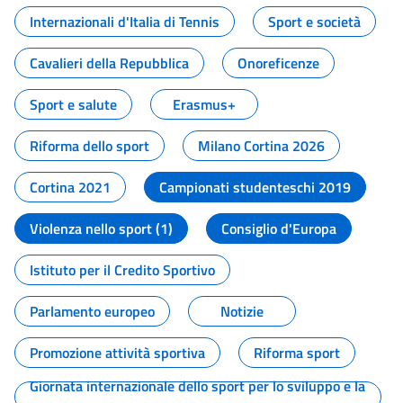
Internazionali d'Italia di Tennis
Sport e società
Cavalieri della Repubblica
Onoreficenze
Sport e salute
Erasmus+
Riforma dello sport
Milano Cortina 2026
Cortina 2021
Campionati studenteschi 2019
Violenza nello sport (1)
Consiglio d'Europa
Istituto per il Credito Sportivo
Parlamento europeo
Notizie
Promozione attività sportiva
Riforma sport
Giornata internazionale dello sport per lo sviluppo e la