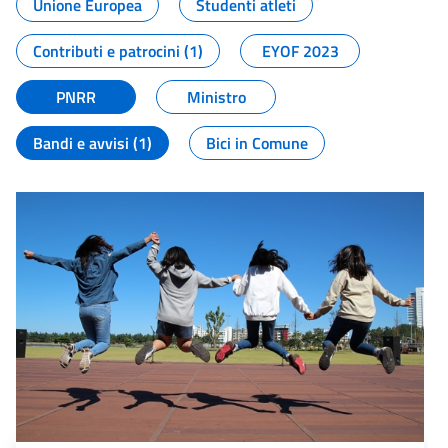
Unione Europea
Studenti atleti
Contributi e patrocini (1)
EYOF 2023
PNRR
Ministro
Bandi e avvisi (1)
Bici in Comune