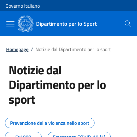
Vai al contenuto
Vai alla navigazione del sito
Governo Italiano
Dipartimento per lo Sport
Cerca
Homepage
/
Notizie dal Dipartimento per lo sport
Notizie dal
Dipartimento per lo
sport
Tutti i contenuti della pagina No
Prevenzione della violenza nello sport