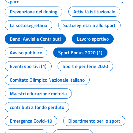
pace
Prevenzione del doping
Attività istituzionale
La sottosegretaria
Sottosegretaria allo sport
Bandi Avvisi e Contributi
Lavoro sportivo
Avviso pubblico
Sport Bonus 2020 (1)
Eventi sportivi (1)
Sport e periferie 2020
Comitato Olimpico Nazionale Italiano
Maestri educazione motoria
contributi a fondo perduto
Emergenza Covid-19
Dipartimento per lo sport