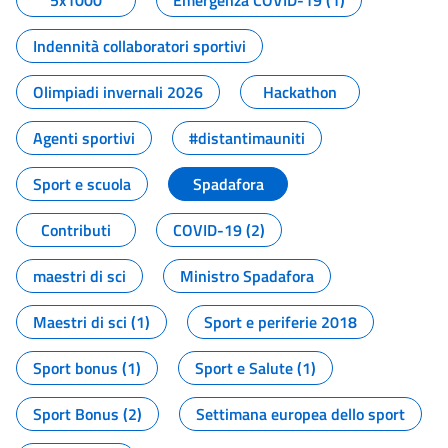
5x1000
Emergenza COVID-19 (1)
Indennità collaboratori sportivi
Olimpiadi invernali 2026
Hackathon
Agenti sportivi
#distantimauniti
Sport e scuola
Spadafora
Contributi
COVID-19 (2)
maestri di sci
Ministro Spadafora
Maestri di sci (1)
Sport e periferie 2018
Sport bonus (1)
Sport e Salute (1)
Sport Bonus (2)
Settimana europea dello sport