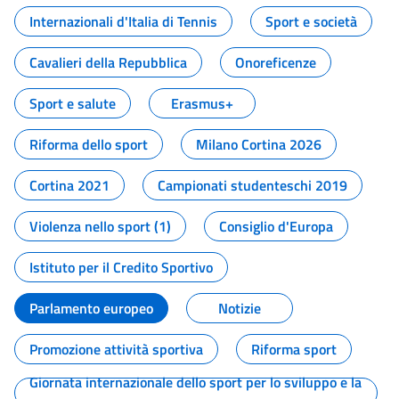
Internazionali d'Italia di Tennis
Sport e società
Cavalieri della Repubblica
Onoreficenze
Sport e salute
Erasmus+
Riforma dello sport
Milano Cortina 2026
Cortina 2021
Campionati studenteschi 2019
Violenza nello sport (1)
Consiglio d'Europa
Istituto per il Credito Sportivo
Parlamento europeo
Notizie
Promozione attività sportiva
Riforma sport
Giornata internazionale dello sport per lo sviluppo e la