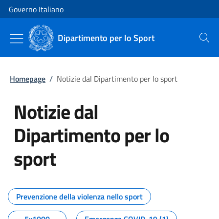
Vai al contenuto
Vai alla navigazione del sito
Governo Italiano
Dipartimento per lo Sport
Cerca
Homepage
/
Notizie dal Dipartimento per lo sport
Notizie dal
Dipartimento per lo
sport
Tutti i contenuti della pagina No
Prevenzione della violenza nello sport