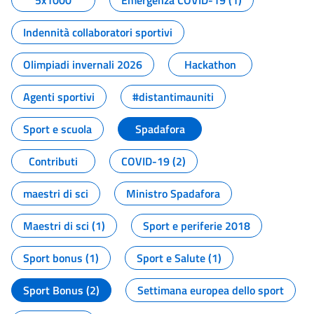
5x1000
Emergenza COVID-19 (1)
Indennità collaboratori sportivi
Olimpiadi invernali 2026
Hackathon
Agenti sportivi
#distantimauniti
Sport e scuola
Spadafora
Contributi
COVID-19 (2)
maestri di sci
Ministro Spadafora
Maestri di sci (1)
Sport e periferie 2018
Sport bonus (1)
Sport e Salute (1)
Sport Bonus (2)
Settimana europea dello sport