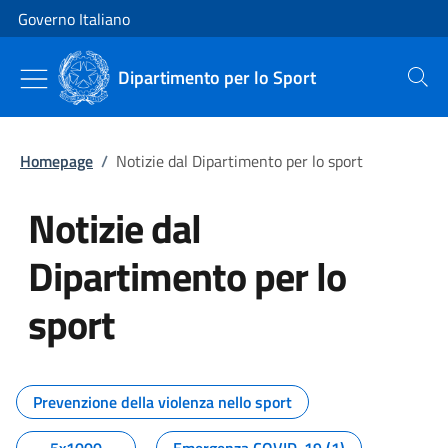
Vai al contenuto
Vai alla navigazione del sito
Governo Italiano
Dipartimento per lo Sport
Cerca
Homepage
/
Notizie dal Dipartimento per lo sport
Notizie dal
Dipartimento per lo
sport
Tutti i contenuti della pagina No
Prevenzione della violenza nello sport