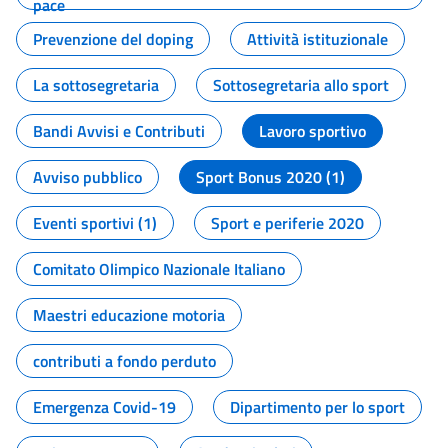
pace
Prevenzione del doping
Attività istituzionale
La sottosegretaria
Sottosegretaria allo sport
Bandi Avvisi e Contributi
Lavoro sportivo
Avviso pubblico
Sport Bonus 2020 (1)
Eventi sportivi (1)
Sport e periferie 2020
Comitato Olimpico Nazionale Italiano
Maestri educazione motoria
contributi a fondo perduto
Emergenza Covid-19
Dipartimento per lo sport