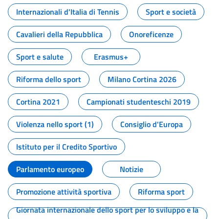
Internazionali d'Italia di Tennis
Sport e società
Cavalieri della Repubblica
Onoreficenze
Sport e salute
Erasmus+
Riforma dello sport
Milano Cortina 2026
Cortina 2021
Campionati studenteschi 2019
Violenza nello sport (1)
Consiglio d'Europa
Istituto per il Credito Sportivo
Parlamento europeo
Notizie
Promozione attività sportiva
Riforma sport
Giornata internazionale dello sport per lo sviluppo e la