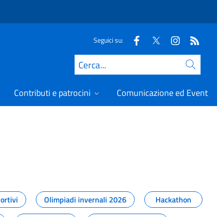
Seguici su:
Cerca
Contributi e patrocini
Comunicazione ed Eventi
t
ortivi
Olimpiadi invernali 2026
Hackathon