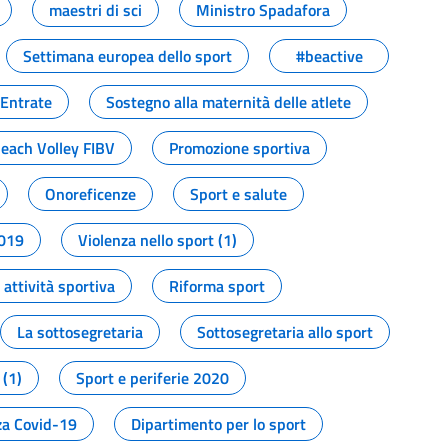
maestri di sci
Ministro Spadafora
Settimana europea dello sport
#beactive
 Entrate
Sostegno alla maternità delle atlete
Beach Volley FIBV
Promozione sportiva
Onoreficenze
Sport e salute
2019
Violenza nello sport (1)
attività sportiva
Riforma sport
La sottosegretaria
Sottosegretaria allo sport
 (1)
Sport e periferie 2020
a Covid-19
Dipartimento per lo sport