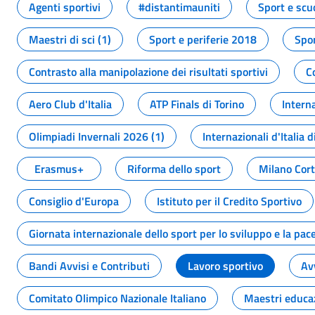
Agenti sportivi
#distantimauniti
Sport e scu
Maestri di sci (1)
Sport e periferie 2018
Spor
Contrasto alla manipolazione dei risultati sportivi
C
Aero Club d'Italia
ATP Finals di Torino
Interna
Olimpiadi Invernali 2026 (1)
Internazionali d'Italia d
Erasmus+
Riforma dello sport
Milano Cor
Consiglio d'Europa
Istituto per il Credito Sportivo
Giornata internazionale dello sport per lo sviluppo e la pac
Bandi Avvisi e Contributi
Lavoro sportivo
Av
Comitato Olimpico Nazionale Italiano
Maestri educa