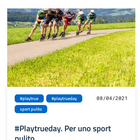
08/04/2021
#playtrue
#playtrueday
sport pulito
#Playtrueday. Per uno sport
pulito