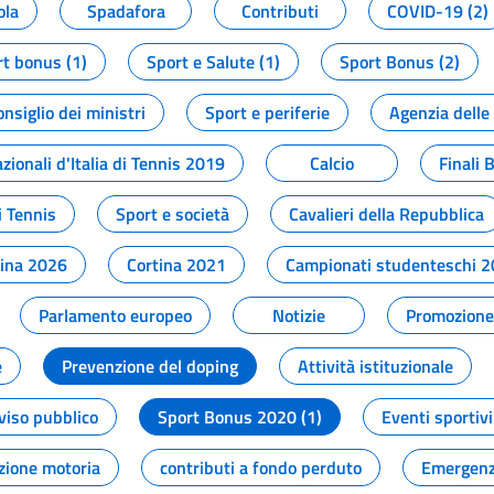
ola
Spadafora
Contributi
COVID-19 (2)
t bonus (1)
Sport e Salute (1)
Sport Bonus (2)
onsiglio dei ministri
Sport e periferie
Agenzia delle
zionali d'Italia di Tennis 2019
Calcio
Finali 
i Tennis
Sport e società
Cavalieri della Repubblica
tina 2026
Cortina 2021
Campionati studenteschi 
Parlamento europeo
Notizie
Promozione 
e
Prevenzione del doping
Attività istituzionale
viso pubblico
Sport Bonus 2020 (1)
Eventi sportivi
zione motoria
contributi a fondo perduto
Emergenz