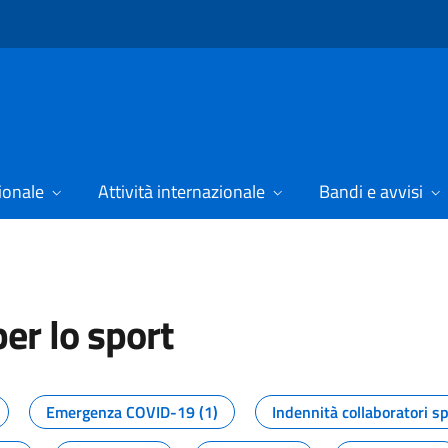
ionale
Attività internazionale
Bandi e avvisi
er lo sport
tizie dal Dipartimento per lo spor
Emergenza COVID-19 (1)
Indennità collaboratori sp