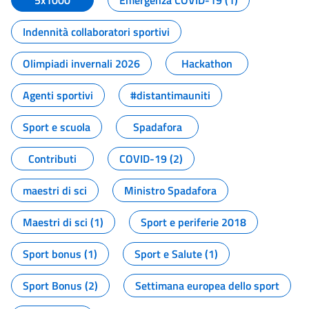
5x1000
Emergenza COVID-19 (1)
Indennità collaboratori sportivi
Olimpiadi invernali 2026
Hackathon
Agenti sportivi
#distantimauniti
Sport e scuola
Spadafora
Contributi
COVID-19 (2)
maestri di sci
Ministro Spadafora
Maestri di sci (1)
Sport e periferie 2018
Sport bonus (1)
Sport e Salute (1)
Sport Bonus (2)
Settimana europea dello sport