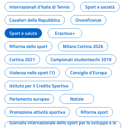
Internazionali d'Italia di Tennis
Sport e società
Cavalieri della Repubblica
Onoreficenze
Sport e salute
Erasmus+
Riforma dello sport
Milano Cortina 2026
Cortina 2021
Campionati studenteschi 2019
Violenza nello sport (1)
Consiglio d'Europa
Istituto per il Credito Sportivo
Parlamento europeo
Notizie
Promozione attività sportiva
Riforma sport
Giornata internazionale dello sport per lo sviluppo e la