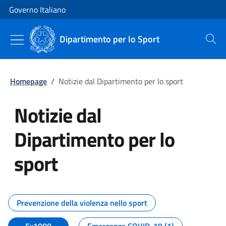
Vai al contenuto
Vai alla navigazione del sito
Governo Italiano
Dipartimento per lo Sport
Cerca
Homepage
/
Notizie dal Dipartimento per lo sport
Notizie dal
Dipartimento per lo
sport
Tutti i contenuti della pagina No
Prevenzione della violenza nello sport