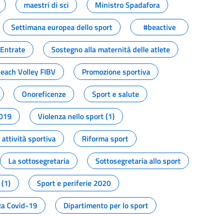
maestri di sci
Ministro Spadafora
Settimana europea dello sport
#beactive
 Entrate
Sostegno alla maternità delle atlete
Beach Volley FIBV
Promozione sportiva
Onoreficenze
Sport e salute
2019
Violenza nello sport (1)
attività sportiva
Riforma sport
La sottosegretaria
Sottosegretaria allo sport
 (1)
Sport e periferie 2020
a Covid-19
Dipartimento per lo sport