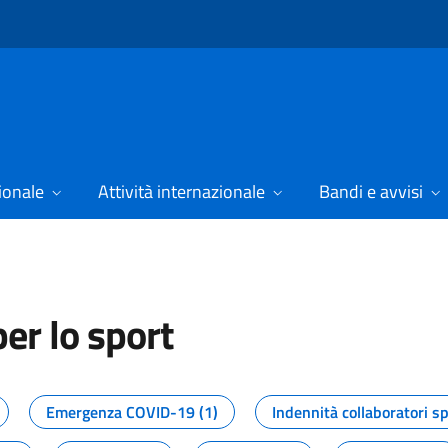
ionale
Attività internazionale
Bandi e avvisi
er lo sport
tizie dal Dipartimento per lo spor
Emergenza COVID-19 (1)
Indennità collaboratori sp