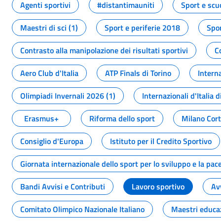
Agenti sportivi
#distantimauniti
Sport e scu
Maestri di sci (1)
Sport e periferie 2018
Spor
Contrasto alla manipolazione dei risultati sportivi
C
Aero Club d'Italia
ATP Finals di Torino
Interna
Olimpiadi Invernali 2026 (1)
Internazionali d'Italia d
Erasmus+
Riforma dello sport
Milano Cor
Consiglio d'Europa
Istituto per il Credito Sportivo
Giornata internazionale dello sport per lo sviluppo e la pac
Bandi Avvisi e Contributi
Lavoro sportivo
Av
Comitato Olimpico Nazionale Italiano
Maestri educa