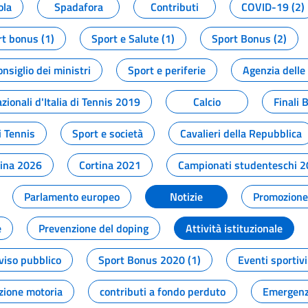
ola
Spadafora
Contributi
COVID-19 (2)
t bonus (1)
Sport e Salute (1)
Sport Bonus (2)
onsiglio dei ministri
Sport e periferie
Agenzia delle
zionali d'Italia di Tennis 2019
Calcio
Finali 
i Tennis
Sport e società
Cavalieri della Repubblica
tina 2026
Cortina 2021
Campionati studenteschi 
Parlamento europeo
Notizie
Promozione 
e
Prevenzione del doping
Attività istituzionale
viso pubblico
Sport Bonus 2020 (1)
Eventi sportivi
zione motoria
contributi a fondo perduto
Emergenz