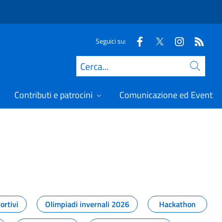
Seguici su:
Cerca
Contributi e patrocini
Comunicazione ed Eventi
t
ortivi
Olimpiadi invernali 2026
Hackathon