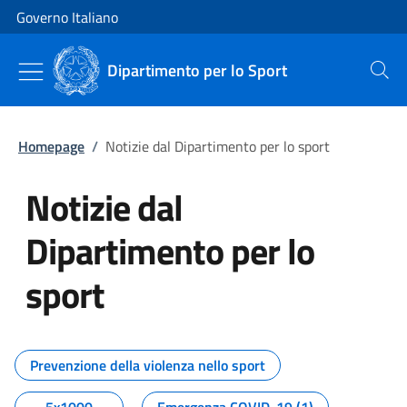
Vai al contenuto
Vai alla navigazione del sito
Governo Italiano
Dipartimento per lo Sport
Cerca
Homepage
/
Notizie dal Dipartimento per lo sport
Notizie dal
Dipartimento per lo
sport
Tutti i contenuti della pagina No
Prevenzione della violenza nello sport