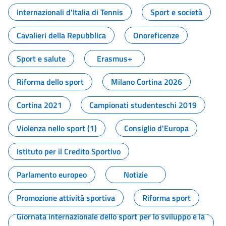
Internazionali d'Italia di Tennis
Sport e società
Cavalieri della Repubblica
Onoreficenze
Sport e salute
Erasmus+
Riforma dello sport
Milano Cortina 2026
Cortina 2021
Campionati studenteschi 2019
Violenza nello sport (1)
Consiglio d'Europa
Istituto per il Credito Sportivo
Parlamento europeo
Notizie
Promozione attività sportiva
Riforma sport
Giornata internazionale dello sport per lo sviluppo e la