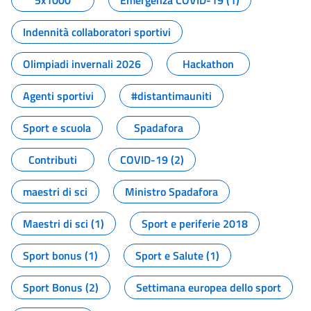
5x1000
Emergenza COVID-19 (1)
Indennità collaboratori sportivi
Olimpiadi invernali 2026
Hackathon
Agenti sportivi
#distantimauniti
Sport e scuola
Spadafora
Contributi
COVID-19 (2)
maestri di sci
Ministro Spadafora
Maestri di sci (1)
Sport e periferie 2018
Sport bonus (1)
Sport e Salute (1)
Sport Bonus (2)
Settimana europea dello sport