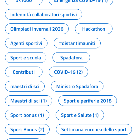
5x1000
Emergenza COVID-19 (1)
Indennità collaboratori sportivi
Olimpiadi invernali 2026
Hackathon
Agenti sportivi
#distantimauniti
Sport e scuola
Spadafora
Contributi
COVID-19 (2)
maestri di sci
Ministro Spadafora
Maestri di sci (1)
Sport e periferie 2018
Sport bonus (1)
Sport e Salute (1)
Sport Bonus (2)
Settimana europea dello sport