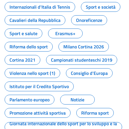
Internazionali d'Italia di Tennis
Sport e società
Cavalieri della Repubblica
Onoreficenze
Sport e salute
Erasmus+
Riforma dello sport
Milano Cortina 2026
Cortina 2021
Campionati studenteschi 2019
Violenza nello sport (1)
Consiglio d'Europa
Istituto per il Credito Sportivo
Parlamento europeo
Notizie
Promozione attività sportiva
Riforma sport
Giornata internazionale dello sport per lo sviluppo e la