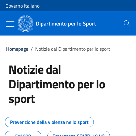
Vai al contenuto
Vai alla navigazione del sito
Governo Italiano
Dipartimento per lo Sport
Cerca
Homepage
/
Notizie dal Dipartimento per lo sport
Notizie dal
Dipartimento per lo
sport
Tutti i contenuti della pagina No
Prevenzione della violenza nello sport