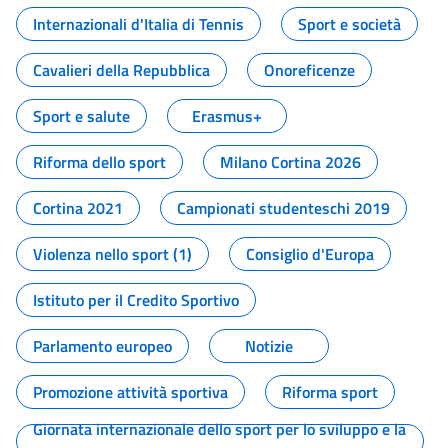
Internazionali d'Italia di Tennis
Sport e società
Cavalieri della Repubblica
Onoreficenze
Sport e salute
Erasmus+
Riforma dello sport
Milano Cortina 2026
Cortina 2021
Campionati studenteschi 2019
Violenza nello sport (1)
Consiglio d'Europa
Istituto per il Credito Sportivo
Parlamento europeo
Notizie
Promozione attività sportiva
Riforma sport
Giornata internazionale dello sport per lo sviluppo e la