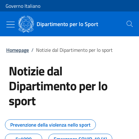
Vai al contenuto
Vai alla navigazione del sito
Governo Italiano
Dipartimento per lo Sport
Cerca
Homepage
/
Notizie dal Dipartimento per lo sport
Notizie dal
Dipartimento per lo
sport
Tutti i contenuti della pagina No
Prevenzione della violenza nello sport