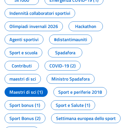
5x1000
Emergenza COVID-19 (1)
Indennità collaboratori sportivi
Olimpiadi invernali 2026
Hackathon
Agenti sportivi
#distantimauniti
Sport e scuola
Spadafora
Contributi
COVID-19 (2)
maestri di sci
Ministro Spadafora
Maestri di sci (1)
Sport e periferie 2018
Sport bonus (1)
Sport e Salute (1)
Sport Bonus (2)
Settimana europea dello sport