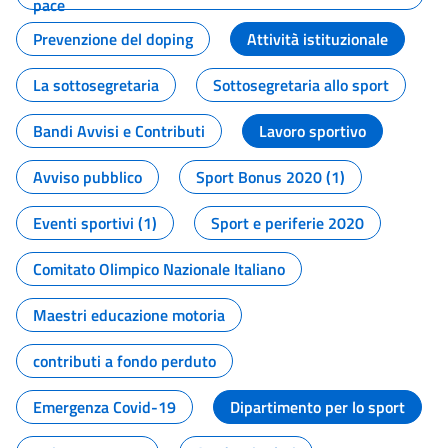
pace
Prevenzione del doping
Attività istituzionale
La sottosegretaria
Sottosegretaria allo sport
Bandi Avvisi e Contributi
Lavoro sportivo
Avviso pubblico
Sport Bonus 2020 (1)
Eventi sportivi (1)
Sport e periferie 2020
Comitato Olimpico Nazionale Italiano
Maestri educazione motoria
contributi a fondo perduto
Emergenza Covid-19
Dipartimento per lo sport