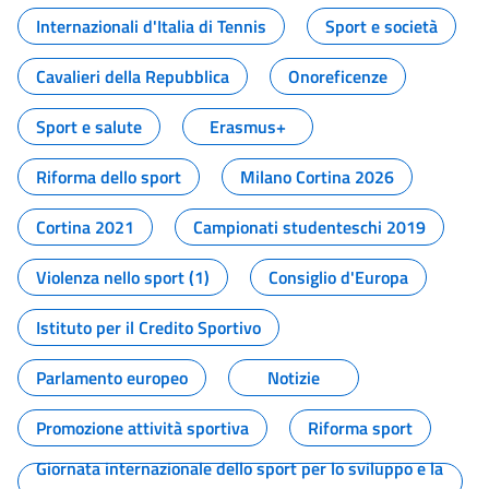
Internazionali d'Italia di Tennis
Sport e società
Cavalieri della Repubblica
Onoreficenze
Sport e salute
Erasmus+
Riforma dello sport
Milano Cortina 2026
Cortina 2021
Campionati studenteschi 2019
Violenza nello sport (1)
Consiglio d'Europa
Istituto per il Credito Sportivo
Parlamento europeo
Notizie
Promozione attività sportiva
Riforma sport
Giornata internazionale dello sport per lo sviluppo e la