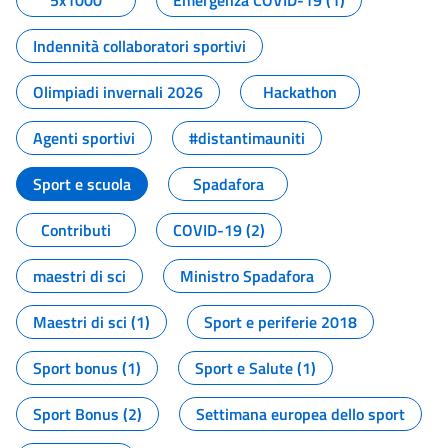
5x1000
Emergenza COVID-19 (1)
Indennità collaboratori sportivi
Olimpiadi invernali 2026
Hackathon
Agenti sportivi
#distantimauniti
Sport e scuola
Spadafora
Contributi
COVID-19 (2)
maestri di sci
Ministro Spadafora
Maestri di sci (1)
Sport e periferie 2018
Sport bonus (1)
Sport e Salute (1)
Sport Bonus (2)
Settimana europea dello sport