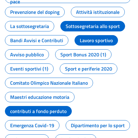
pace
Prevenzione del doping
Attività istituzionale
La sottosegretaria
Sottosegretaria allo sport
Bandi Avvisi e Contributi
Lavoro sportivo
Avviso pubblico
Sport Bonus 2020 (1)
Eventi sportivi (1)
Sport e periferie 2020
Comitato Olimpico Nazionale Italiano
Maestri educazione motoria
contributi a fondo perduto
Emergenza Covid-19
Dipartimento per lo sport