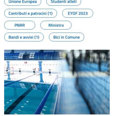
Unione Europea
Studenti atleti
Contributi e patrocini (1)
EYOF 2023
PNRR
Ministro
Bandi e avvisi (1)
Bici in Comune