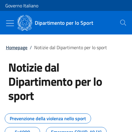
Vai al contenuto
Vai alla navigazione del sito
Governo Italiano
Dipartimento per lo Sport
Cerca
Homepage
/
Notizie dal Dipartimento per lo sport
Notizie dal
Dipartimento per lo
sport
Tutti i contenuti della pagina No
Prevenzione della violenza nello sport