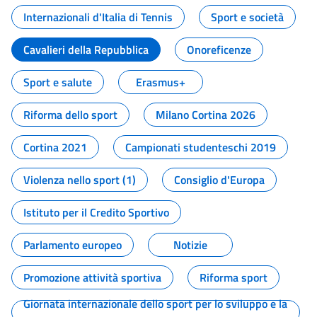
Internazionali d'Italia di Tennis
Sport e società
Cavalieri della Repubblica
Onoreficenze
Sport e salute
Erasmus+
Riforma dello sport
Milano Cortina 2026
Cortina 2021
Campionati studenteschi 2019
Violenza nello sport (1)
Consiglio d'Europa
Istituto per il Credito Sportivo
Parlamento europeo
Notizie
Promozione attività sportiva
Riforma sport
Giornata internazionale dello sport per lo sviluppo e la