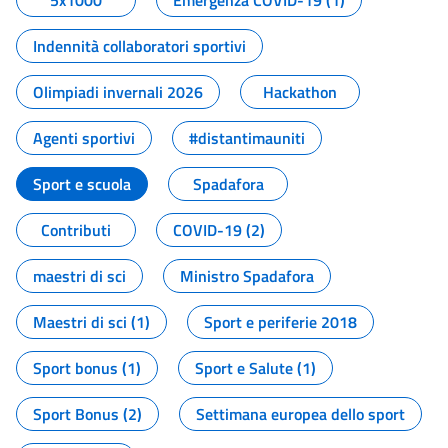
5x1000
Emergenza COVID-19 (1)
Indennità collaboratori sportivi
Olimpiadi invernali 2026
Hackathon
Agenti sportivi
#distantimauniti
Sport e scuola
Spadafora
Contributi
COVID-19 (2)
maestri di sci
Ministro Spadafora
Maestri di sci (1)
Sport e periferie 2018
Sport bonus (1)
Sport e Salute (1)
Sport Bonus (2)
Settimana europea dello sport