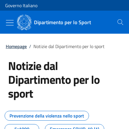
Vai al contenuto
Vai alla navigazione del sito
Governo Italiano
Dipartimento per lo Sport
Cerca
Homepage
/
Notizie dal Dipartimento per lo sport
Notizie dal
Dipartimento per lo
sport
Tutti i contenuti della pagina No
Prevenzione della violenza nello sport