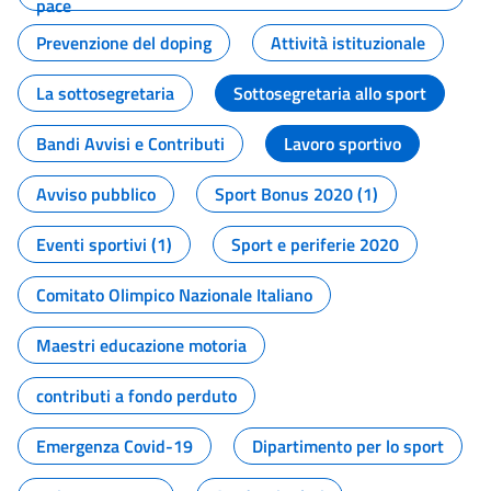
pace
Prevenzione del doping
Attività istituzionale
La sottosegretaria
Sottosegretaria allo sport
Bandi Avvisi e Contributi
Lavoro sportivo
Avviso pubblico
Sport Bonus 2020 (1)
Eventi sportivi (1)
Sport e periferie 2020
Comitato Olimpico Nazionale Italiano
Maestri educazione motoria
contributi a fondo perduto
Emergenza Covid-19
Dipartimento per lo sport