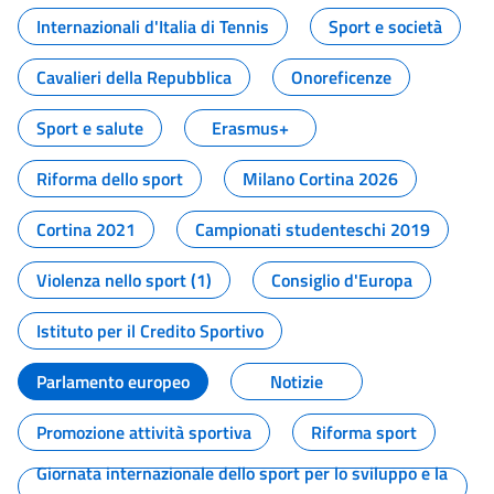
Internazionali d'Italia di Tennis
Sport e società
Cavalieri della Repubblica
Onoreficenze
Sport e salute
Erasmus+
Riforma dello sport
Milano Cortina 2026
Cortina 2021
Campionati studenteschi 2019
Violenza nello sport (1)
Consiglio d'Europa
Istituto per il Credito Sportivo
Parlamento europeo
Notizie
Promozione attività sportiva
Riforma sport
Giornata internazionale dello sport per lo sviluppo e la