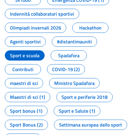
5x1000
Emergenza COVID-19 (1)
Indennità collaboratori sportivi
Olimpiadi invernali 2026
Hackathon
Agenti sportivi
#distantimauniti
Sport e scuola
Spadafora
Contributi
COVID-19 (2)
maestri di sci
Ministro Spadafora
Maestri di sci (1)
Sport e periferie 2018
Sport bonus (1)
Sport e Salute (1)
Sport Bonus (2)
Settimana europea dello sport