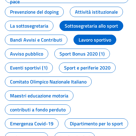
pace
Prevenzione del doping
Attività istituzionale
La sottosegretaria
Sottosegretaria allo sport
Bandi Avvisi e Contributi
Lavoro sportivo
Avviso pubblico
Sport Bonus 2020 (1)
Eventi sportivi (1)
Sport e periferie 2020
Comitato Olimpico Nazionale Italiano
Maestri educazione motoria
contributi a fondo perduto
Emergenza Covid-19
Dipartimento per lo sport