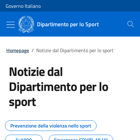
Vai al contenuto
Vai alla navigazione del sito
Governo Italiano
Dipartimento per lo Sport
Cerca
Homepage
/
Notizie dal Dipartimento per lo sport
Notizie dal
Dipartimento per lo
sport
Tutti i contenuti della pagina No
Prevenzione della violenza nello sport