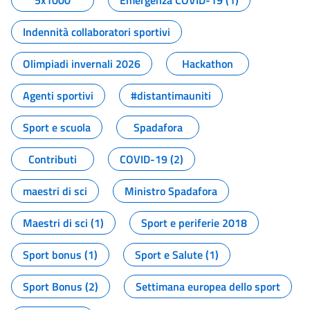
5x1000
Emergenza COVID-19 (1)
Indennità collaboratori sportivi
Olimpiadi invernali 2026
Hackathon
Agenti sportivi
#distantimauniti
Sport e scuola
Spadafora
Contributi
COVID-19 (2)
maestri di sci
Ministro Spadafora
Maestri di sci (1)
Sport e periferie 2018
Sport bonus (1)
Sport e Salute (1)
Sport Bonus (2)
Settimana europea dello sport