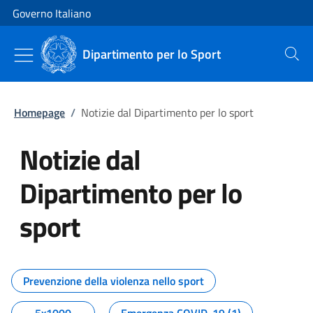
Vai al contenuto
Vai alla navigazione del sito
Governo Italiano
Dipartimento per lo Sport
Cerca
Homepage
/
Notizie dal Dipartimento per lo sport
Notizie dal
Dipartimento per lo
sport
Tutti i contenuti della pagina No
Prevenzione della violenza nello sport