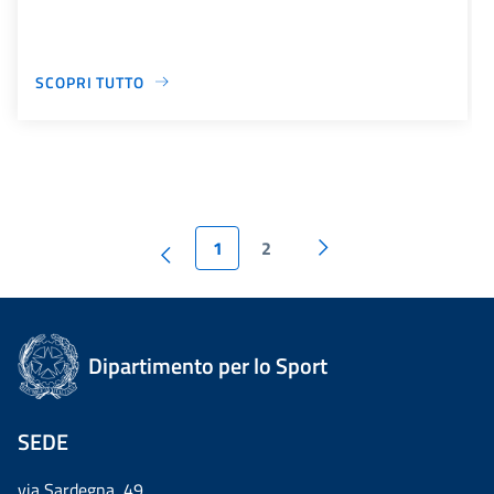
SCOPRI TUTTO
1
2
Dipartimento per lo Sport
SEDE
via Sardegna, 49