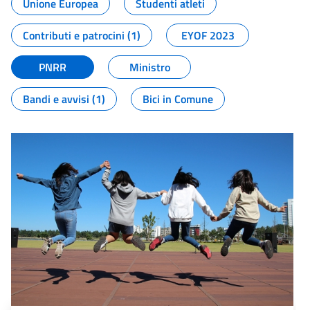
Unione Europea
Studenti atleti
Contributi e patrocini (1)
EYOF 2023
PNRR
Ministro
Bandi e avvisi (1)
Bici in Comune