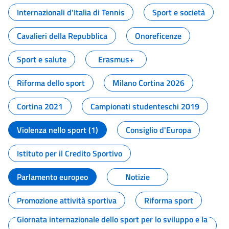
Internazionali d'Italia di Tennis
Sport e società
Cavalieri della Repubblica
Onoreficenze
Sport e salute
Erasmus+
Riforma dello sport
Milano Cortina 2026
Cortina 2021
Campionati studenteschi 2019
Violenza nello sport (1)
Consiglio d'Europa
Istituto per il Credito Sportivo
Parlamento europeo
Notizie
Promozione attività sportiva
Riforma sport
Giornata internazionale dello sport per lo sviluppo e la