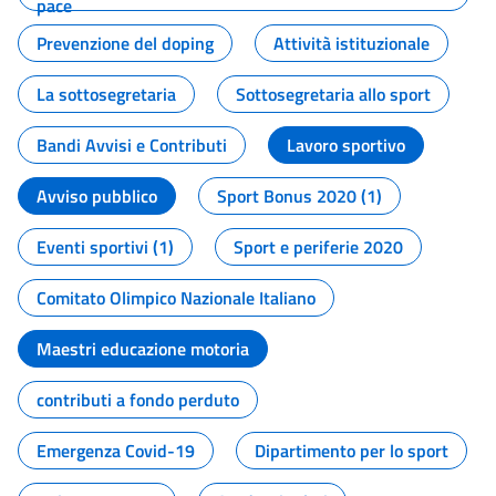
pace
Prevenzione del doping
Attività istituzionale
La sottosegretaria
Sottosegretaria allo sport
Bandi Avvisi e Contributi
Lavoro sportivo
Avviso pubblico
Sport Bonus 2020 (1)
Eventi sportivi (1)
Sport e periferie 2020
Comitato Olimpico Nazionale Italiano
Maestri educazione motoria
contributi a fondo perduto
Emergenza Covid-19
Dipartimento per lo sport