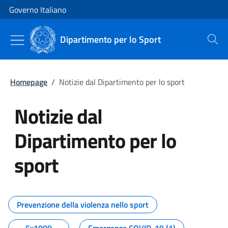
Vai al contenuto
Vai alla navigazione del sito
Governo Italiano
Dipartimento per lo Sport
Cerca
Homepage
/
Notizie dal Dipartimento per lo sport
Notizie dal
Dipartimento per lo
sport
Tutti i contenuti della pagina No
Prevenzione della violenza nello sport