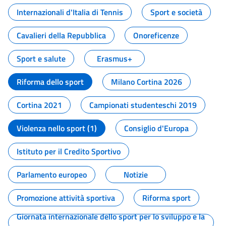
Internazionali d'Italia di Tennis
Sport e società
Cavalieri della Repubblica
Onoreficenze
Sport e salute
Erasmus+
Riforma dello sport
Milano Cortina 2026
Cortina 2021
Campionati studenteschi 2019
Violenza nello sport (1)
Consiglio d'Europa
Istituto per il Credito Sportivo
Parlamento europeo
Notizie
Promozione attività sportiva
Riforma sport
Giornata internazionale dello sport per lo sviluppo e la