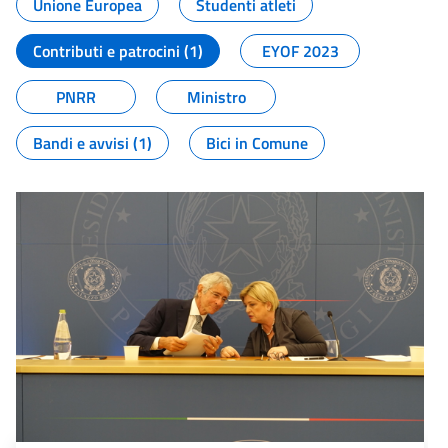
Unione Europea
Studenti atleti
Contributi e patrocini (1)
EYOF 2023
PNRR
Ministro
Bandi e avvisi (1)
Bici in Comune