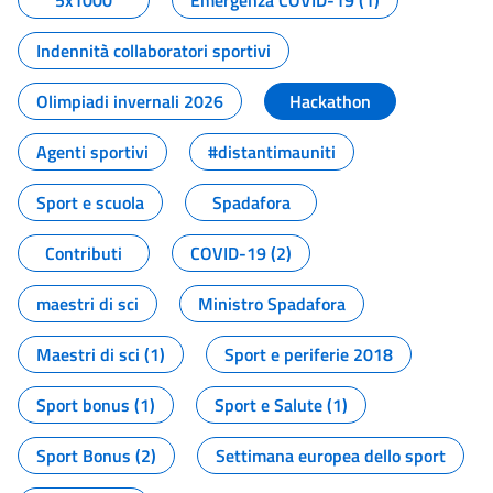
5x1000
Emergenza COVID-19 (1)
Indennità collaboratori sportivi
Olimpiadi invernali 2026
Hackathon
Agenti sportivi
#distantimauniti
Sport e scuola
Spadafora
Contributi
COVID-19 (2)
maestri di sci
Ministro Spadafora
Maestri di sci (1)
Sport e periferie 2018
Sport bonus (1)
Sport e Salute (1)
Sport Bonus (2)
Settimana europea dello sport