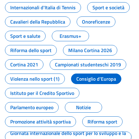
Internazionali d'Italia di Tennis
Sport e società
Cavalieri della Repubblica
Onoreficenze
Sport e salute
Erasmus+
Riforma dello sport
Milano Cortina 2026
Cortina 2021
Campionati studenteschi 2019
Violenza nello sport (1)
Consiglio d'Europa
Istituto per il Credito Sportivo
Parlamento europeo
Notizie
Promozione attività sportiva
Riforma sport
Giornata internazionale dello sport per lo sviluppo e la