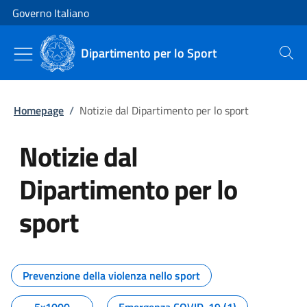
Vai al contenuto
Vai alla navigazione del sito
Governo Italiano
Dipartimento per lo Sport
Cerca
Homepage
/
Notizie dal Dipartimento per lo sport
Notizie dal
Dipartimento per lo
sport
Tutti i contenuti della pagina No
Prevenzione della violenza nello sport