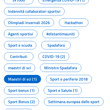
5x1000
Emergenza COVID-19 (1)
Indennità collaboratori sportivi
Olimpiadi invernali 2026
Hackathon
Agenti sportivi
#distantimauniti
Sport e scuola
Spadafora
Contributi
COVID-19 (2)
maestri di sci
Ministro Spadafora
Maestri di sci (1)
Sport e periferie 2018
Sport bonus (1)
Sport e Salute (1)
Sport Bonus (2)
Settimana europea dello sport