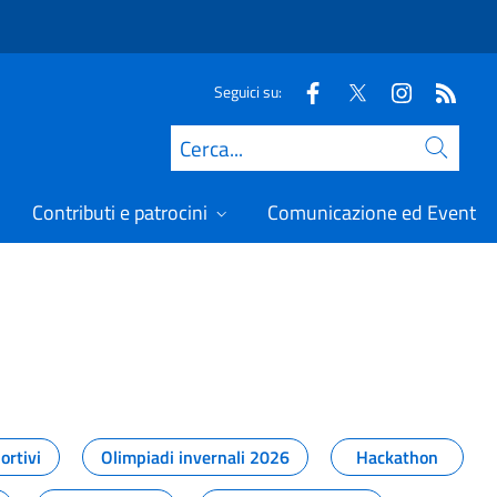
Seguici su:
Cerca
Contributi e patrocini
Comunicazione ed Eventi
t
ortivi
Olimpiadi invernali 2026
Hackathon