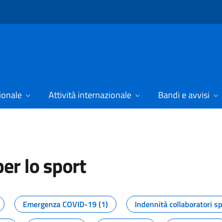
ionale
Attività internazionale
Bandi e avvisi
er lo sport
tizie dal Dipartimento per lo spor
Emergenza COVID-19 (1)
Indennità collaboratori sp