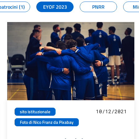
patrocini (1)
EYOF 2023
PNRR
Mi
10/12/2021
sito istituzionale
Foto di Nico Franz da Pixabay