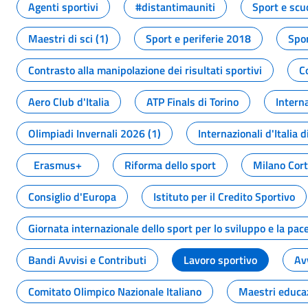
Agenti sportivi
#distantimauniti
Sport e scu
Maestri di sci (1)
Sport e periferie 2018
Spor
Contrasto alla manipolazione dei risultati sportivi
C
Aero Club d'Italia
ATP Finals di Torino
Interna
Olimpiadi Invernali 2026 (1)
Internazionali d'Italia d
Erasmus+
Riforma dello sport
Milano Cor
Consiglio d'Europa
Istituto per il Credito Sportivo
Giornata internazionale dello sport per lo sviluppo e la pac
Bandi Avvisi e Contributi
Lavoro sportivo
Av
Comitato Olimpico Nazionale Italiano
Maestri educa