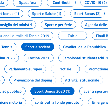
ola
Spadafora
Contributi
COVID-19 (2)
t bonus (1)
Sport e Salute (1)
Sport Bonus (2)
onsiglio dei ministri
Sport e periferie
Agenzia delle
zionali d'Italia di Tennis 2019
Calcio
Finali 
i Tennis
Sport e società
Cavalieri della Repubblica
tina 2026
Cortina 2021
Campionati studenteschi 
Parlamento europeo
Notizie
Promozione 
e
Prevenzione del doping
Attività istituzionale
viso pubblico
Sport Bonus 2020 (1)
Eventi sportivi
zione motoria
contributi a fondo perduto
Emergenz