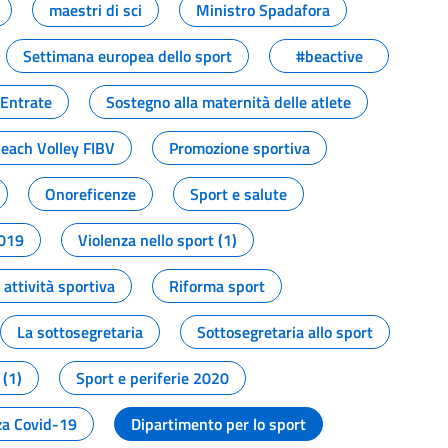
maestri di sci
Ministro Spadafora
Settimana europea dello sport
#beactive
 Entrate
Sostegno alla maternità delle atlete
Beach Volley FIBV
Promozione sportiva
Onoreficenze
Sport e salute
2019
Violenza nello sport (1)
attività sportiva
Riforma sport
La sottosegretaria
Sottosegretaria allo sport
 (1)
Sport e periferie 2020
a Covid-19
Dipartimento per lo sport