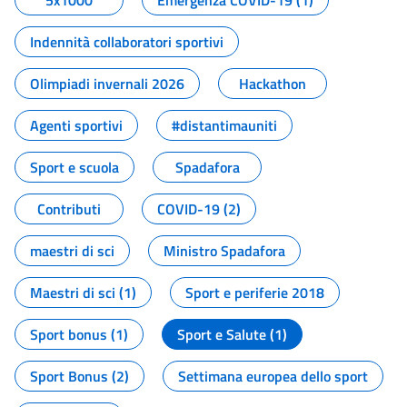
5x1000
Emergenza COVID-19 (1)
Indennità collaboratori sportivi
Olimpiadi invernali 2026
Hackathon
Agenti sportivi
#distantimauniti
Sport e scuola
Spadafora
Contributi
COVID-19 (2)
maestri di sci
Ministro Spadafora
Maestri di sci (1)
Sport e periferie 2018
Sport bonus (1)
Sport e Salute (1)
Sport Bonus (2)
Settimana europea dello sport