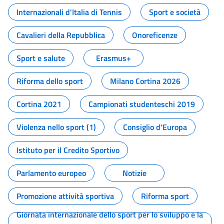
Internazionali d'Italia di Tennis
Sport e società
Cavalieri della Repubblica
Onoreficenze
Sport e salute
Erasmus+
Riforma dello sport
Milano Cortina 2026
Cortina 2021
Campionati studenteschi 2019
Violenza nello sport (1)
Consiglio d'Europa
Istituto per il Credito Sportivo
Parlamento europeo
Notizie
Promozione attività sportiva
Riforma sport
Giornata internazionale dello sport per lo sviluppo e la