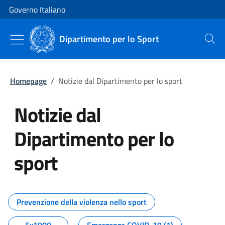
Vai al contenuto
Vai alla navigazione del sito
Governo Italiano
Dipartimento per lo Sport
Cerca
Homepage
/
Notizie dal Dipartimento per lo sport
Notizie dal
Dipartimento per lo
sport
Tutti i contenuti della pagina No
Prevenzione della violenza nello sport