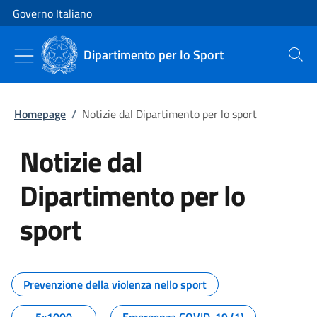
Vai al contenuto
Vai alla navigazione del sito
Governo Italiano
Dipartimento per lo Sport
Cerca
Homepage
/
Notizie dal Dipartimento per lo sport
Notizie dal
Dipartimento per lo
sport
Tutti i contenuti della pagina No
Prevenzione della violenza nello sport