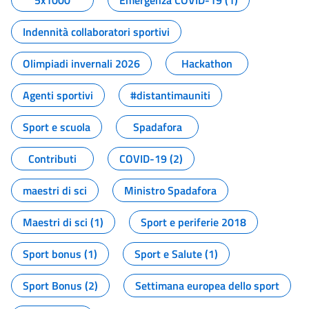
5x1000
Emergenza COVID-19 (1)
Indennità collaboratori sportivi
Olimpiadi invernali 2026
Hackathon
Agenti sportivi
#distantimauniti
Sport e scuola
Spadafora
Contributi
COVID-19 (2)
maestri di sci
Ministro Spadafora
Maestri di sci (1)
Sport e periferie 2018
Sport bonus (1)
Sport e Salute (1)
Sport Bonus (2)
Settimana europea dello sport