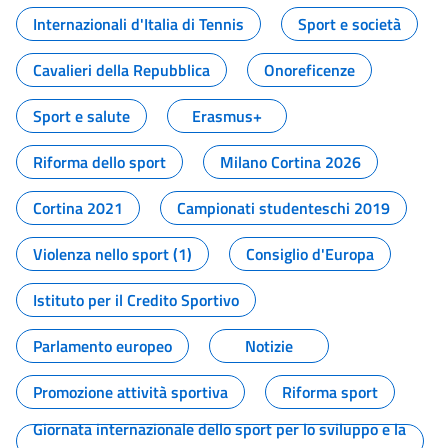
Internazionali d'Italia di Tennis
Sport e società
Cavalieri della Repubblica
Onoreficenze
Sport e salute
Erasmus+
Riforma dello sport
Milano Cortina 2026
Cortina 2021
Campionati studenteschi 2019
Violenza nello sport (1)
Consiglio d'Europa
Istituto per il Credito Sportivo
Parlamento europeo
Notizie
Promozione attività sportiva
Riforma sport
Giornata internazionale dello sport per lo sviluppo e la