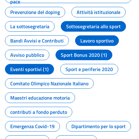
pace
Prevenzione del doping
Attività istituzionale
La sottosegretaria
Sottosegretaria allo sport
Bandi Avvisi e Contributi
Lavoro sportivo
Avviso pubblico
Sport Bonus 2020 (1)
Eventi sportivi (1)
Sport e periferie 2020
Comitato Olimpico Nazionale Italiano
Maestri educazione motoria
contributi a fondo perduto
Emergenza Covid-19
Dipartimento per lo sport