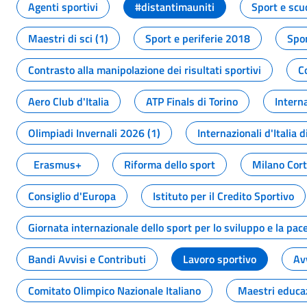
Agenti sportivi
#distantimauniti
Sport e scu
Maestri di sci (1)
Sport e periferie 2018
Spor
Contrasto alla manipolazione dei risultati sportivi
C
Aero Club d'Italia
ATP Finals di Torino
Interna
Olimpiadi Invernali 2026 (1)
Internazionali d'Italia d
Erasmus+
Riforma dello sport
Milano Cor
Consiglio d'Europa
Istituto per il Credito Sportivo
Giornata internazionale dello sport per lo sviluppo e la pac
Bandi Avvisi e Contributi
Lavoro sportivo
Av
Comitato Olimpico Nazionale Italiano
Maestri educa