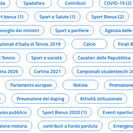
ola
Spadafora
Contributi
COVID-19 (2)
t bonus (1)
Sport e Salute (1)
Sport Bonus (2)
onsiglio dei ministri
Sport e periferie
Agenzia delle
zionali d'Italia di Tennis 2019
Calcio
Finali 
i Tennis
Sport e società
Cavalieri della Repubblica
tina 2026
Cortina 2021
Campionati studenteschi 
Parlamento europeo
Notizie
Promozione 
e
Prevenzione del doping
Attività istituzionale
viso pubblico
Sport Bonus 2020 (1)
Eventi sportivi
zione motoria
contributi a fondo perduto
Emergenz