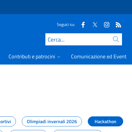
Seguici su:
Cerca
Contributi e patrocini
Comunicazione ed Eventi
t
ortivi
Olimpiadi invernali 2026
Hackathon