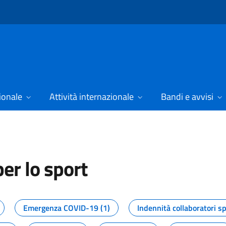
ionale
Attività internazionale
Bandi e avvisi
er lo sport
tizie dal Dipartimento per lo spor
Emergenza COVID-19 (1)
Indennità collaboratori sp