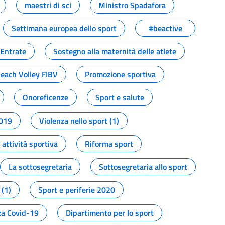
maestri di sci
Ministro Spadafora
Settimana europea dello sport
#beactive
 Entrate
Sostegno alla maternità delle atlete
Beach Volley FIBV
Promozione sportiva
Onoreficenze
Sport e salute
2019
Violenza nello sport (1)
attività sportiva
Riforma sport
La sottosegretaria
Sottosegretaria allo sport
 (1)
Sport e periferie 2020
a Covid-19
Dipartimento per lo sport