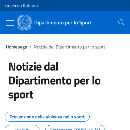
Vai al contenuto
Vai alla navigazione del sito
Governo Italiano
Dipartimento per lo Sport
Cerca
Homepage
/
Notizie dal Dipartimento per lo sport
Notizie dal
Dipartimento per lo
sport
Tutti i contenuti della pagina No
Prevenzione della violenza nello sport