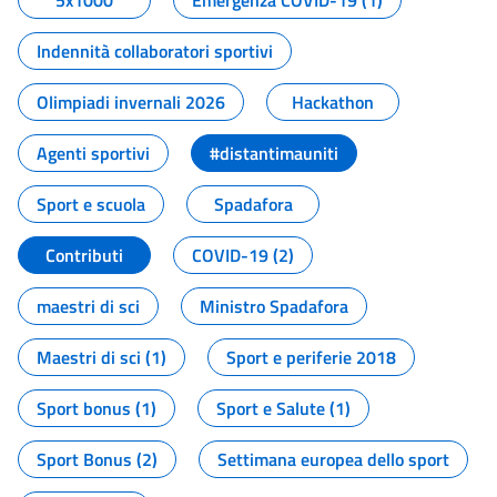
5x1000
Emergenza COVID-19 (1)
Indennità collaboratori sportivi
Olimpiadi invernali 2026
Hackathon
Agenti sportivi
#distantimauniti
Sport e scuola
Spadafora
Contributi
COVID-19 (2)
maestri di sci
Ministro Spadafora
Maestri di sci (1)
Sport e periferie 2018
Sport bonus (1)
Sport e Salute (1)
Sport Bonus (2)
Settimana europea dello sport