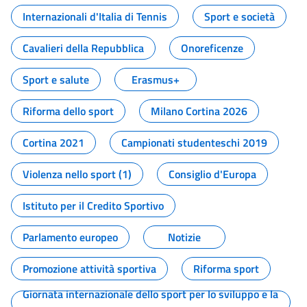
Internazionali d'Italia di Tennis
Sport e società
Cavalieri della Repubblica
Onoreficenze
Sport e salute
Erasmus+
Riforma dello sport
Milano Cortina 2026
Cortina 2021
Campionati studenteschi 2019
Violenza nello sport (1)
Consiglio d'Europa
Istituto per il Credito Sportivo
Parlamento europeo
Notizie
Promozione attività sportiva
Riforma sport
Giornata internazionale dello sport per lo sviluppo e la