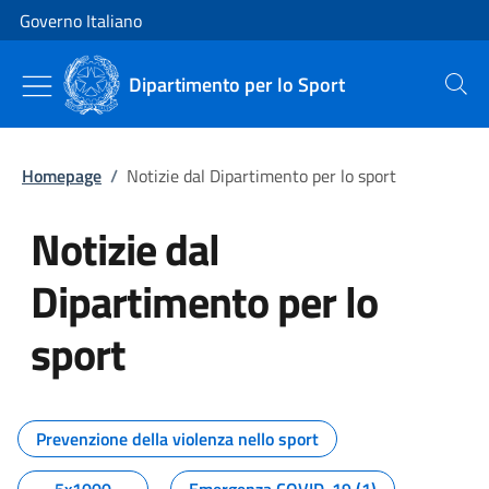
Vai al contenuto
Vai alla navigazione del sito
Governo Italiano
Dipartimento per lo Sport
Cerca
Homepage
/
Notizie dal Dipartimento per lo sport
Notizie dal
Dipartimento per lo
sport
Tutti i contenuti della pagina No
Prevenzione della violenza nello sport