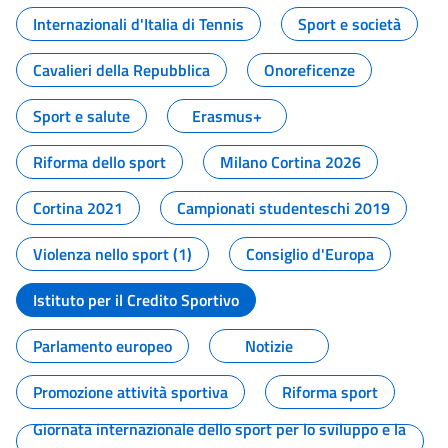
Internazionali d'Italia di Tennis
Sport e società
Cavalieri della Repubblica
Onoreficenze
Sport e salute
Erasmus+
Riforma dello sport
Milano Cortina 2026
Cortina 2021
Campionati studenteschi 2019
Violenza nello sport (1)
Consiglio d'Europa
Istituto per il Credito Sportivo
Parlamento europeo
Notizie
Promozione attività sportiva
Riforma sport
Giornata internazionale dello sport per lo sviluppo e la