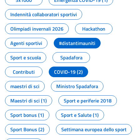
5x1000
Emergenza COVID-19 (1)
Indennità collaboratori sportivi
Olimpiadi invernali 2026
Hackathon
Agenti sportivi
#distantimauniti
Sport e scuola
Spadafora
Contributi
COVID-19 (2)
maestri di sci
Ministro Spadafora
Maestri di sci (1)
Sport e periferie 2018
Sport bonus (1)
Sport e Salute (1)
Sport Bonus (2)
Settimana europea dello sport