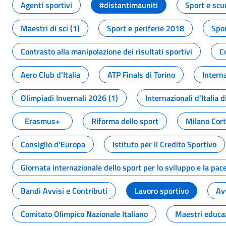
Agenti sportivi
#distantimauniti
Sport e scu
Maestri di sci (1)
Sport e periferie 2018
Spor
Contrasto alla manipolazione dei risultati sportivi
C
Aero Club d'Italia
ATP Finals di Torino
Interna
Olimpiadi Invernali 2026 (1)
Internazionali d'Italia d
Erasmus+
Riforma dello sport
Milano Cor
Consiglio d'Europa
Istituto per il Credito Sportivo
Giornata internazionale dello sport per lo sviluppo e la pac
Bandi Avvisi e Contributi
Lavoro sportivo
Av
Comitato Olimpico Nazionale Italiano
Maestri educa