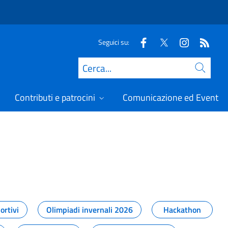
Seguici su:
Cerca
Contributi e patrocini
Comunicazione ed Eventi
t
ortivi
Olimpiadi invernali 2026
Hackathon