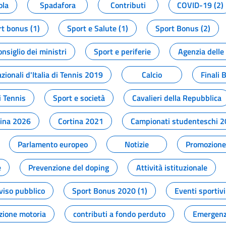
ola
Spadafora
Contributi
COVID-19 (2)
t bonus (1)
Sport e Salute (1)
Sport Bonus (2)
onsiglio dei ministri
Sport e periferie
Agenzia delle
zionali d'Italia di Tennis 2019
Calcio
Finali 
i Tennis
Sport e società
Cavalieri della Repubblica
tina 2026
Cortina 2021
Campionati studenteschi 
Parlamento europeo
Notizie
Promozione 
e
Prevenzione del doping
Attività istituzionale
viso pubblico
Sport Bonus 2020 (1)
Eventi sportivi
zione motoria
contributi a fondo perduto
Emergenz