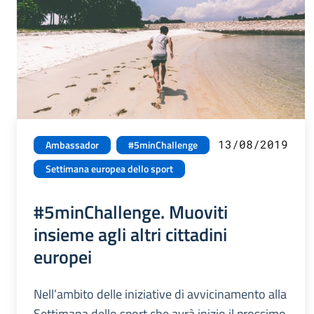
13/08/2019
Ambassador
#5minChallenge
Settimana europea dello sport
#5minChallenge. Muoviti
insieme agli altri cittadini
europei
Nell’ambito delle iniziative di avvicinamento alla
Settimana dello sport che avrà inizio il prossimo