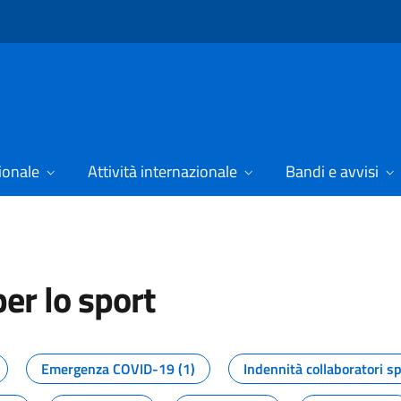
ionale
Attività internazionale
Bandi e avvisi
er lo sport
tizie dal Dipartimento per lo spor
Emergenza COVID-19 (1)
Indennità collaboratori sp