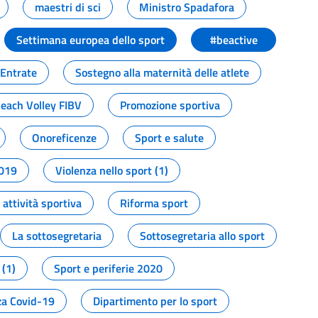
maestri di sci
Ministro Spadafora
Settimana europea dello sport
#beactive
 Entrate
Sostegno alla maternità delle atlete
Beach Volley FIBV
Promozione sportiva
Onoreficenze
Sport e salute
2019
Violenza nello sport (1)
attività sportiva
Riforma sport
La sottosegretaria
Sottosegretaria allo sport
 (1)
Sport e periferie 2020
a Covid-19
Dipartimento per lo sport