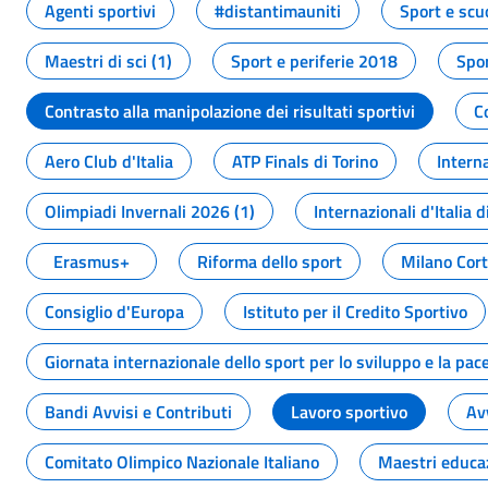
Agenti sportivi
#distantimauniti
Sport e scu
Maestri di sci (1)
Sport e periferie 2018
Spor
Contrasto alla manipolazione dei risultati sportivi
C
Aero Club d'Italia
ATP Finals di Torino
Interna
Olimpiadi Invernali 2026 (1)
Internazionali d'Italia d
Erasmus+
Riforma dello sport
Milano Cor
Consiglio d'Europa
Istituto per il Credito Sportivo
Giornata internazionale dello sport per lo sviluppo e la pac
Bandi Avvisi e Contributi
Lavoro sportivo
Av
Comitato Olimpico Nazionale Italiano
Maestri educa