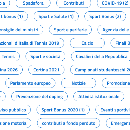
ola
Spadafora
Contributi
COVID-19 (2)
t bonus (1)
Sport e Salute (1)
Sport Bonus (2)
onsiglio dei ministri
Sport e periferie
Agenzia delle
zionali d'Italia di Tennis 2019
Calcio
Finali 
i Tennis
Sport e società
Cavalieri della Repubblica
tina 2026
Cortina 2021
Campionati studenteschi 
Parlamento europeo
Notizie
Promozione 
e
Prevenzione del doping
Attività istituzionale
viso pubblico
Sport Bonus 2020 (1)
Eventi sportivi
zione motoria
contributi a fondo perduto
Emergenz