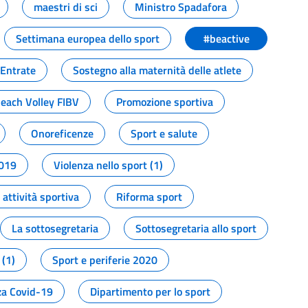
maestri di sci
Ministro Spadafora
Settimana europea dello sport
#beactive
 Entrate
Sostegno alla maternità delle atlete
Beach Volley FIBV
Promozione sportiva
Onoreficenze
Sport e salute
2019
Violenza nello sport (1)
attività sportiva
Riforma sport
La sottosegretaria
Sottosegretaria allo sport
 (1)
Sport e periferie 2020
a Covid-19
Dipartimento per lo sport