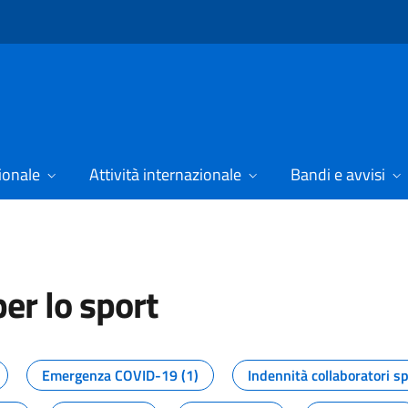
ionale
Attività internazionale
Bandi e avvisi
er lo sport
tizie dal Dipartimento per lo spor
Emergenza COVID-19 (1)
Indennità collaboratori sp