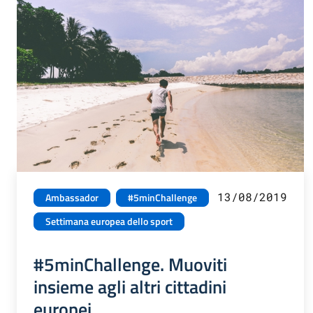
13/08/2019
Ambassador
#5minChallenge
Settimana europea dello sport
#5minChallenge. Muoviti
insieme agli altri cittadini
europei