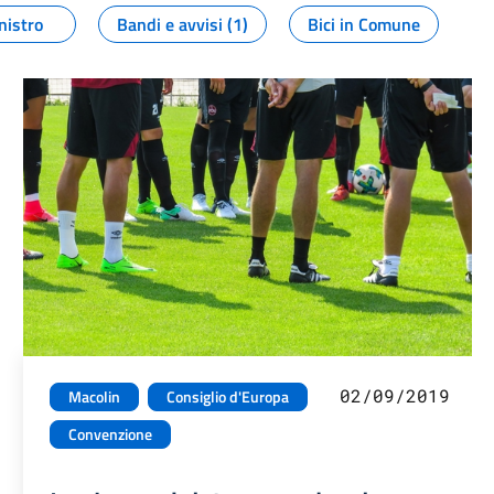
nistro
Bandi e avvisi (1)
Bici in Comune
02/09/2019
Macolin
Consiglio d'Europa
Convenzione