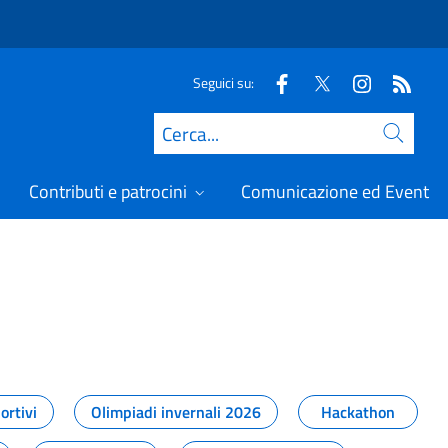
Seguici su:
Cerca
Contributi e patrocini
Comunicazione ed Eventi
t
ortivi
Olimpiadi invernali 2026
Hackathon