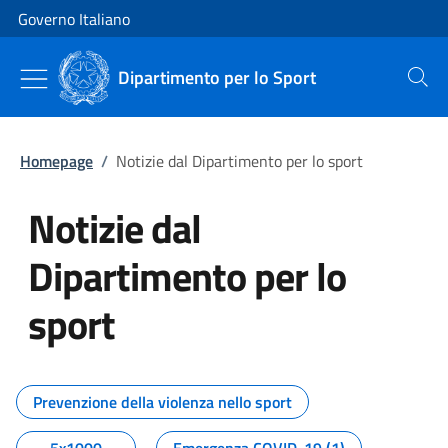
Vai al contenuto
Vai alla navigazione del sito
Governo Italiano
Dipartimento per lo Sport
Cerca
Homepage
/
Notizie dal Dipartimento per lo sport
Notizie dal
Dipartimento per lo
sport
Tutti i contenuti della pagina No
Prevenzione della violenza nello sport