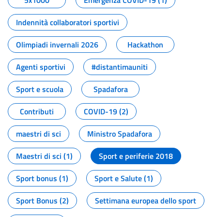
5x1000
Emergenza COVID-19 (1)
Indennità collaboratori sportivi
Olimpiadi invernali 2026
Hackathon
Agenti sportivi
#distantimauniti
Sport e scuola
Spadafora
Contributi
COVID-19 (2)
maestri di sci
Ministro Spadafora
Maestri di sci (1)
Sport e periferie 2018
Sport bonus (1)
Sport e Salute (1)
Sport Bonus (2)
Settimana europea dello sport