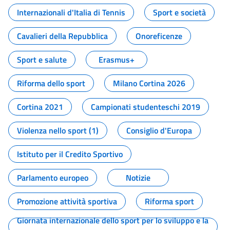
Internazionali d'Italia di Tennis
Sport e società
Cavalieri della Repubblica
Onoreficenze
Sport e salute
Erasmus+
Riforma dello sport
Milano Cortina 2026
Cortina 2021
Campionati studenteschi 2019
Violenza nello sport (1)
Consiglio d'Europa
Istituto per il Credito Sportivo
Parlamento europeo
Notizie
Promozione attività sportiva
Riforma sport
Giornata internazionale dello sport per lo sviluppo e la