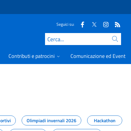
Seguici su:
Cerca
Contributi e patrocini
Comunicazione ed Eventi
t
ortivi
Olimpiadi invernali 2026
Hackathon