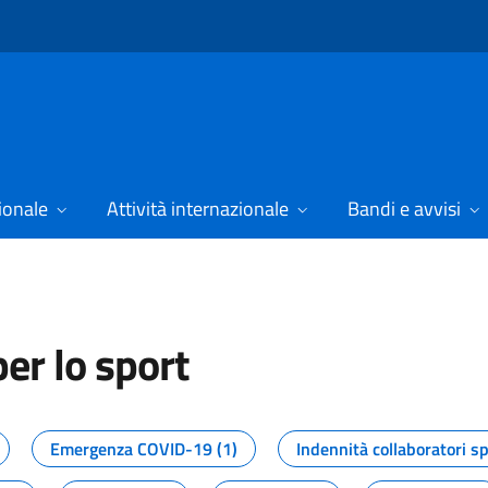
ionale
Attività internazionale
Bandi e avvisi
er lo sport
tizie dal Dipartimento per lo spor
Emergenza COVID-19 (1)
Indennità collaboratori sp