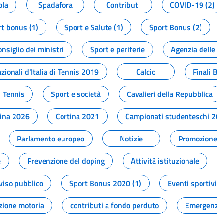
ola
Spadafora
Contributi
COVID-19 (2)
t bonus (1)
Sport e Salute (1)
Sport Bonus (2)
onsiglio dei ministri
Sport e periferie
Agenzia delle
zionali d'Italia di Tennis 2019
Calcio
Finali 
i Tennis
Sport e società
Cavalieri della Repubblica
tina 2026
Cortina 2021
Campionati studenteschi 
Parlamento europeo
Notizie
Promozione 
e
Prevenzione del doping
Attività istituzionale
viso pubblico
Sport Bonus 2020 (1)
Eventi sportivi
zione motoria
contributi a fondo perduto
Emergenz