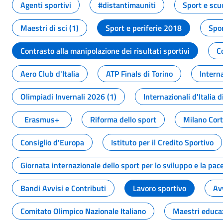
Agenti sportivi
#distantimauniti
Sport e scu
Maestri di sci (1)
Sport e periferie 2018
Spor
Contrasto alla manipolazione dei risultati sportivi
C
Aero Club d'Italia
ATP Finals di Torino
Interna
Olimpiadi Invernali 2026 (1)
Internazionali d'Italia d
Erasmus+
Riforma dello sport
Milano Cor
Consiglio d'Europa
Istituto per il Credito Sportivo
Giornata internazionale dello sport per lo sviluppo e la pac
Bandi Avvisi e Contributi
Lavoro sportivo
Av
Comitato Olimpico Nazionale Italiano
Maestri educa