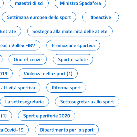
maestri di sci
Ministro Spadafora
Settimana europea dello sport
#beactive
 Entrate
Sostegno alla maternità delle atlete
Beach Volley FIBV
Promozione sportiva
Onoreficenze
Sport e salute
2019
Violenza nello sport (1)
attività sportiva
Riforma sport
La sottosegretaria
Sottosegretaria allo sport
 (1)
Sport e periferie 2020
a Covid-19
Dipartimento per lo sport