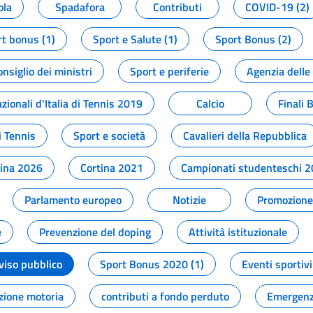
ola
Spadafora
Contributi
COVID-19 (2)
t bonus (1)
Sport e Salute (1)
Sport Bonus (2)
onsiglio dei ministri
Sport e periferie
Agenzia delle
zionali d'Italia di Tennis 2019
Calcio
Finali 
i Tennis
Sport e società
Cavalieri della Repubblica
tina 2026
Cortina 2021
Campionati studenteschi 
Parlamento europeo
Notizie
Promozione 
e
Prevenzione del doping
Attività istituzionale
viso pubblico
Sport Bonus 2020 (1)
Eventi sportivi
zione motoria
contributi a fondo perduto
Emergenz