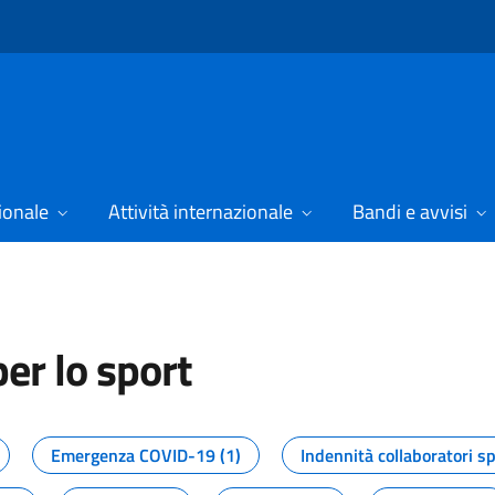
ionale
Attività internazionale
Bandi e avvisi
er lo sport
tizie dal Dipartimento per lo spor
Emergenza COVID-19 (1)
Indennità collaboratori sp