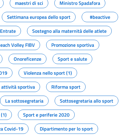
maestri di sci
Ministro Spadafora
Settimana europea dello sport
#beactive
 Entrate
Sostegno alla maternità delle atlete
Beach Volley FIBV
Promozione sportiva
Onoreficenze
Sport e salute
2019
Violenza nello sport (1)
attività sportiva
Riforma sport
La sottosegretaria
Sottosegretaria allo sport
 (1)
Sport e periferie 2020
a Covid-19
Dipartimento per lo sport