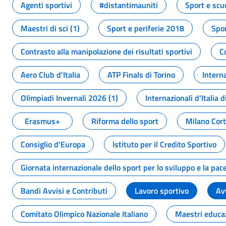
Agenti sportivi
#distantimauniti
Sport e scu
Maestri di sci (1)
Sport e periferie 2018
Spor
Contrasto alla manipolazione dei risultati sportivi
C
Aero Club d'Italia
ATP Finals di Torino
Interna
Olimpiadi Invernali 2026 (1)
Internazionali d'Italia d
Erasmus+
Riforma dello sport
Milano Cor
Consiglio d'Europa
Istituto per il Credito Sportivo
Giornata internazionale dello sport per lo sviluppo e la pac
Bandi Avvisi e Contributi
Lavoro sportivo
Av
Comitato Olimpico Nazionale Italiano
Maestri educa