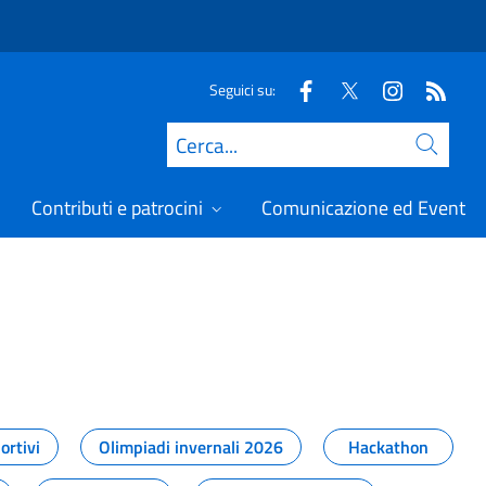
Seguici su:
Cerca
Contributi e patrocini
Comunicazione ed Eventi
t
ortivi
Olimpiadi invernali 2026
Hackathon