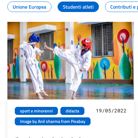
Unione Europea
Studenti atleti
Contributi e 
19/05/2022
sport e minorenni
didacta
Image by Anil sharma from Pixabay