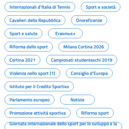
Internazionali d'Italia di Tennis
Sport e società
Cavalieri della Repubblica
Onoreficenze
Sport e salute
Erasmus+
Riforma dello sport
Milano Cortina 2026
Cortina 2021
Campionati studenteschi 2019
Violenza nello sport (1)
Consiglio d'Europa
Istituto per il Credito Sportivo
Parlamento europeo
Notizie
Promozione attività sportiva
Riforma sport
Giornata internazionale dello sport per lo sviluppo e la