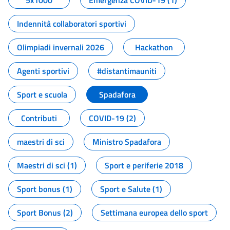
5x1000
Emergenza COVID-19 (1)
Indennità collaboratori sportivi
Olimpiadi invernali 2026
Hackathon
Agenti sportivi
#distantimauniti
Sport e scuola
Spadafora
Contributi
COVID-19 (2)
maestri di sci
Ministro Spadafora
Maestri di sci (1)
Sport e periferie 2018
Sport bonus (1)
Sport e Salute (1)
Sport Bonus (2)
Settimana europea dello sport