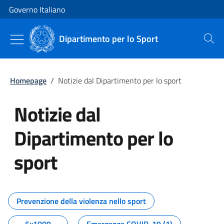
Vai al contenuto
Vai alla navigazione del sito
Governo Italiano
Dipartimento per lo Sport
Cerca
Homepage
/
Notizie dal Dipartimento per lo sport
Notizie dal
Dipartimento per lo
sport
Tutti i contenuti della pagina No
Prevenzione della violenza nello sport