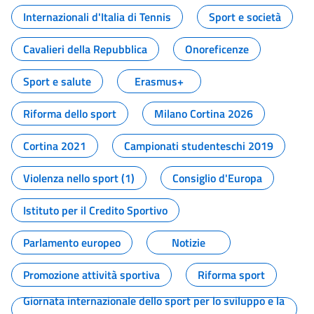
Internazionali d'Italia di Tennis
Sport e società
Cavalieri della Repubblica
Onoreficenze
Sport e salute
Erasmus+
Riforma dello sport
Milano Cortina 2026
Cortina 2021
Campionati studenteschi 2019
Violenza nello sport (1)
Consiglio d'Europa
Istituto per il Credito Sportivo
Parlamento europeo
Notizie
Promozione attività sportiva
Riforma sport
Giornata internazionale dello sport per lo sviluppo e la