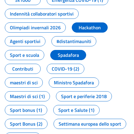
5x1000
Emergenza COVID-19 (1)
Indennità collaboratori sportivi
Olimpiadi invernali 2026
Hackathon
Agenti sportivi
#distantimauniti
Sport e scuola
Spadafora
Contributi
COVID-19 (2)
maestri di sci
Ministro Spadafora
Maestri di sci (1)
Sport e periferie 2018
Sport bonus (1)
Sport e Salute (1)
Sport Bonus (2)
Settimana europea dello sport