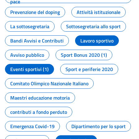
pace
Prevenzione del doping
Attività istituzionale
La sottosegretaria
Sottosegretaria allo sport
Bandi Avvisi e Contributi
Lavoro sportivo
Avviso pubblico
Sport Bonus 2020 (1)
Eventi sportivi (1)
Sport e periferie 2020
Comitato Olimpico Nazionale Italiano
Maestri educazione motoria
contributi a fondo perduto
Emergenza Covid-19
Dipartimento per lo sport