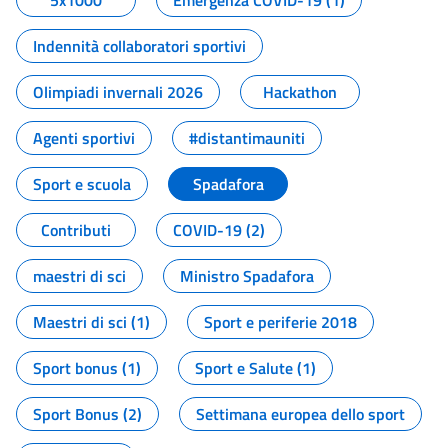
5x1000
Emergenza COVID-19 (1)
Indennità collaboratori sportivi
Olimpiadi invernali 2026
Hackathon
Agenti sportivi
#distantimauniti
Sport e scuola
Spadafora
Contributi
COVID-19 (2)
maestri di sci
Ministro Spadafora
Maestri di sci (1)
Sport e periferie 2018
Sport bonus (1)
Sport e Salute (1)
Sport Bonus (2)
Settimana europea dello sport