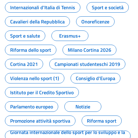
Internazionali d'Italia di Tennis
Sport e società
Cavalieri della Repubblica
Onoreficenze
Sport e salute
Erasmus+
Riforma dello sport
Milano Cortina 2026
Cortina 2021
Campionati studenteschi 2019
Violenza nello sport (1)
Consiglio d'Europa
Istituto per il Credito Sportivo
Parlamento europeo
Notizie
Promozione attività sportiva
Riforma sport
Giornata internazionale dello sport per lo sviluppo e la