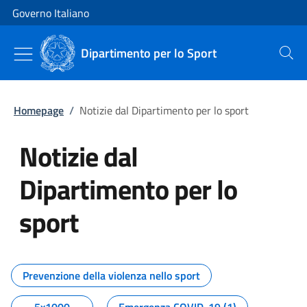
Vai al contenuto
Vai alla navigazione del sito
Governo Italiano
Dipartimento per lo Sport
Cerca
Homepage
/
Notizie dal Dipartimento per lo sport
Notizie dal
Dipartimento per lo
sport
Tutti i contenuti della pagina No
Prevenzione della violenza nello sport