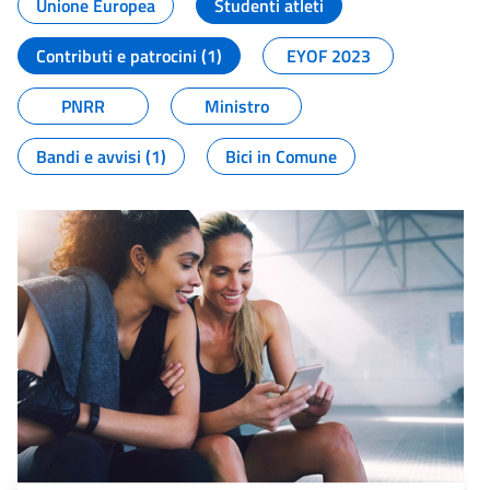
Unione Europea
Studenti atleti
Contributi e patrocini (1)
EYOF 2023
PNRR
Ministro
Bandi e avvisi (1)
Bici in Comune