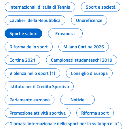
Internazionali d'Italia di Tennis
Sport e società
Cavalieri della Repubblica
Onoreficenze
Sport e salute
Erasmus+
Riforma dello sport
Milano Cortina 2026
Cortina 2021
Campionati studenteschi 2019
Violenza nello sport (1)
Consiglio d'Europa
Istituto per il Credito Sportivo
Parlamento europeo
Notizie
Promozione attività sportiva
Riforma sport
Giornata internazionale dello sport per lo sviluppo e la