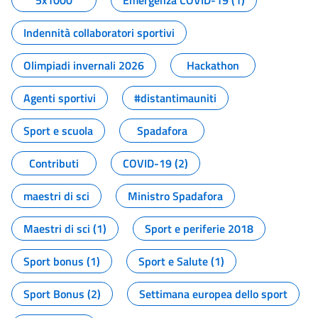
5x1000
Emergenza COVID-19 (1)
Indennità collaboratori sportivi
Olimpiadi invernali 2026
Hackathon
Agenti sportivi
#distantimauniti
Sport e scuola
Spadafora
Contributi
COVID-19 (2)
maestri di sci
Ministro Spadafora
Maestri di sci (1)
Sport e periferie 2018
Sport bonus (1)
Sport e Salute (1)
Sport Bonus (2)
Settimana europea dello sport