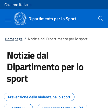
Vai al contenuto
Vai alla navigazione del sito
Governo Italiano
Dipartimento per lo Sport
Cerca
Homepage
/
Notizie dal Dipartimento per lo sport
Notizie dal
Dipartimento per lo
sport
Tutti i contenuti della pagina No
Prevenzione della violenza nello sport