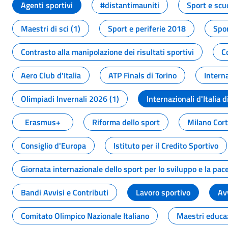
Agenti sportivi
#distantimauniti
Sport e scu
Maestri di sci (1)
Sport e periferie 2018
Spor
Contrasto alla manipolazione dei risultati sportivi
C
Aero Club d'Italia
ATP Finals di Torino
Interna
Olimpiadi Invernali 2026 (1)
Internazionali d'Italia d
Erasmus+
Riforma dello sport
Milano Cor
Consiglio d'Europa
Istituto per il Credito Sportivo
Giornata internazionale dello sport per lo sviluppo e la pac
Bandi Avvisi e Contributi
Lavoro sportivo
Av
Comitato Olimpico Nazionale Italiano
Maestri educa