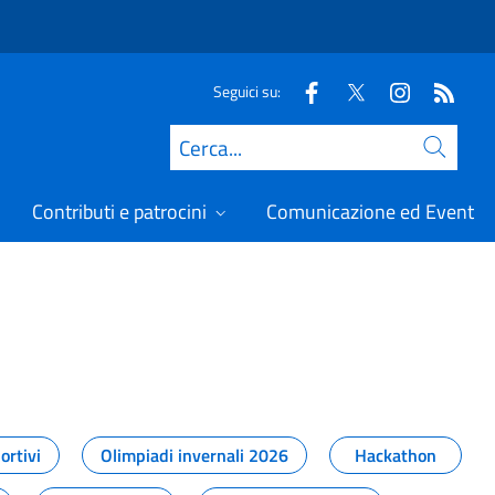
Seguici su:
Cerca
Contributi e patrocini
Comunicazione ed Eventi
t
ortivi
Olimpiadi invernali 2026
Hackathon