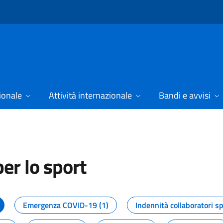
ionale
Attività internazionale
Bandi e avvisi
er lo sport
tizie dal Dipartimento per lo spor
Emergenza COVID-19 (1)
Indennità collaboratori sp