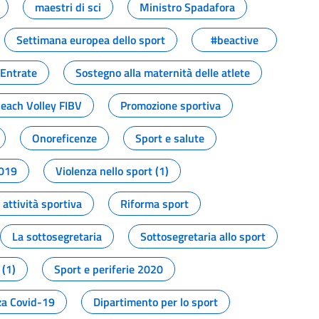
maestri di sci
Ministro Spadafora
Settimana europea dello sport
#beactive
 Entrate
Sostegno alla maternità delle atlete
Beach Volley FIBV
Promozione sportiva
Onoreficenze
Sport e salute
2019
Violenza nello sport (1)
attività sportiva
Riforma sport
La sottosegretaria
Sottosegretaria allo sport
 (1)
Sport e periferie 2020
a Covid-19
Dipartimento per lo sport