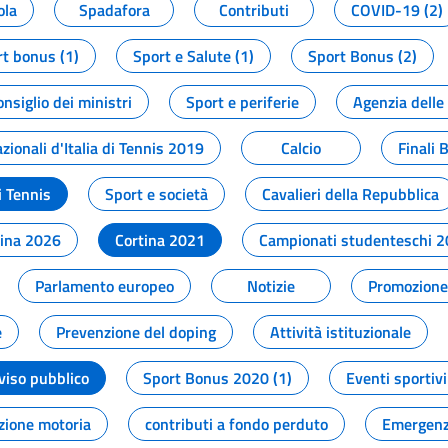
ola
Spadafora
Contributi
COVID-19 (2)
t bonus (1)
Sport e Salute (1)
Sport Bonus (2)
onsiglio dei ministri
Sport e periferie
Agenzia delle
zionali d'Italia di Tennis 2019
Calcio
Finali 
i Tennis
Sport e società
Cavalieri della Repubblica
tina 2026
Cortina 2021
Campionati studenteschi 
Parlamento europeo
Notizie
Promozione 
e
Prevenzione del doping
Attività istituzionale
viso pubblico
Sport Bonus 2020 (1)
Eventi sportivi
zione motoria
contributi a fondo perduto
Emergenz