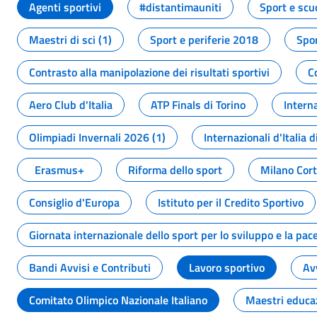
Agenti sportivi
#distantimauniti
Sport e scu
Maestri di sci (1)
Sport e periferie 2018
Spor
Contrasto alla manipolazione dei risultati sportivi
C
Aero Club d'Italia
ATP Finals di Torino
Interna
Olimpiadi Invernali 2026 (1)
Internazionali d'Italia d
Erasmus+
Riforma dello sport
Milano Cor
Consiglio d'Europa
Istituto per il Credito Sportivo
Giornata internazionale dello sport per lo sviluppo e la pac
Bandi Avvisi e Contributi
Lavoro sportivo
Av
Comitato Olimpico Nazionale Italiano
Maestri educa