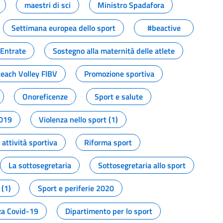
maestri di sci
Ministro Spadafora
Settimana europea dello sport
#beactive
 Entrate
Sostegno alla maternità delle atlete
Beach Volley FIBV
Promozione sportiva
Onoreficenze
Sport e salute
2019
Violenza nello sport (1)
attività sportiva
Riforma sport
La sottosegretaria
Sottosegretaria allo sport
 (1)
Sport e periferie 2020
a Covid-19
Dipartimento per lo sport