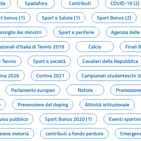
ola
Spadafora
Contributi
COVID-19 (2)
t bonus (1)
Sport e Salute (1)
Sport Bonus (2)
onsiglio dei ministri
Sport e periferie
Agenzia delle
zionali d'Italia di Tennis 2019
Calcio
Finali 
i Tennis
Sport e società
Cavalieri della Repubblica
tina 2026
Cortina 2021
Campionati studenteschi 
Parlamento europeo
Notizie
Promozione 
e
Prevenzione del doping
Attività istituzionale
viso pubblico
Sport Bonus 2020 (1)
Eventi sportivi
zione motoria
contributi a fondo perduto
Emergenz