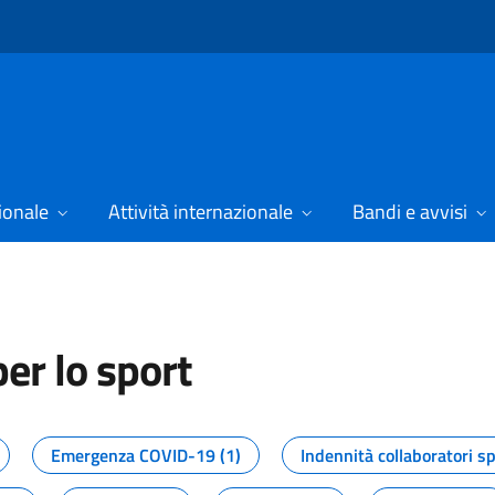
ionale
Attività internazionale
Bandi e avvisi
er lo sport
tizie dal Dipartimento per lo spor
Emergenza COVID-19 (1)
Indennità collaboratori sp