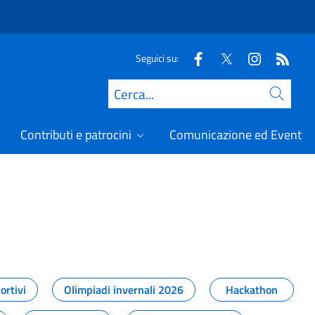
Seguici su:
Cerca
Contributi e patrocini
Comunicazione ed Eventi
t
ortivi
Olimpiadi invernali 2026
Hackathon