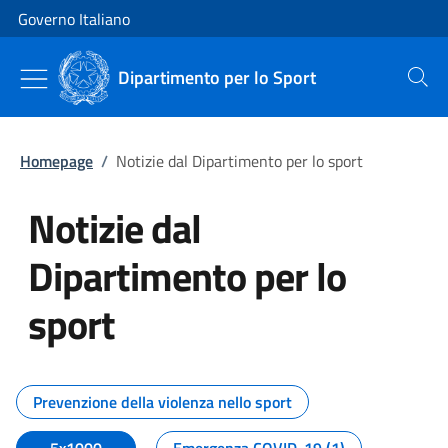
Vai al contenuto
Vai alla navigazione del sito
Governo Italiano
Dipartimento per lo Sport
Cerca
Homepage
/
Notizie dal Dipartimento per lo sport
Notizie dal
Dipartimento per lo
sport
Tutti i contenuti della pagina No
Prevenzione della violenza nello sport