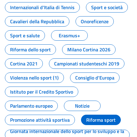
Internazionali d'Italia di Tennis
Sport e società
Cavalieri della Repubblica
Onoreficenze
Sport e salute
Erasmus+
Riforma dello sport
Milano Cortina 2026
Cortina 2021
Campionati studenteschi 2019
Violenza nello sport (1)
Consiglio d'Europa
Istituto per il Credito Sportivo
Parlamento europeo
Notizie
Promozione attività sportiva
Riforma sport
Giornata internazionale dello sport per lo sviluppo e la