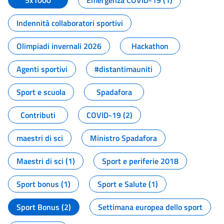
5x1000
Emergenza COVID-19 (1)
Indennità collaboratori sportivi
Olimpiadi invernali 2026
Hackathon
Agenti sportivi
#distantimauniti
Sport e scuola
Spadafora
Contributi
COVID-19 (2)
maestri di sci
Ministro Spadafora
Maestri di sci (1)
Sport e periferie 2018
Sport bonus (1)
Sport e Salute (1)
Sport Bonus (2)
Settimana europea dello sport