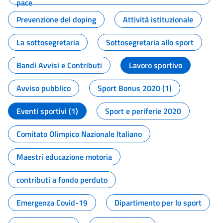
pace
Prevenzione del doping
Attività istituzionale
La sottosegretaria
Sottosegretaria allo sport
Bandi Avvisi e Contributi
Lavoro sportivo
Avviso pubblico
Sport Bonus 2020 (1)
Eventi sportivi (1)
Sport e periferie 2020
Comitato Olimpico Nazionale Italiano
Maestri educazione motoria
contributi a fondo perduto
Emergenza Covid-19
Dipartimento per lo sport