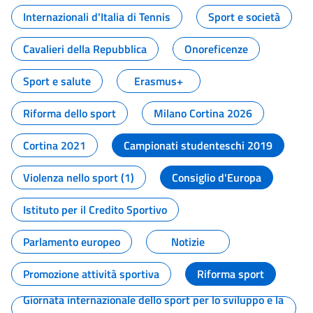
Internazionali d'Italia di Tennis
Sport e società
Cavalieri della Repubblica
Onoreficenze
Sport e salute
Erasmus+
Riforma dello sport
Milano Cortina 2026
Cortina 2021
Campionati studenteschi 2019
Violenza nello sport (1)
Consiglio d'Europa
Istituto per il Credito Sportivo
Parlamento europeo
Notizie
Promozione attività sportiva
Riforma sport
Giornata internazionale dello sport per lo sviluppo e la