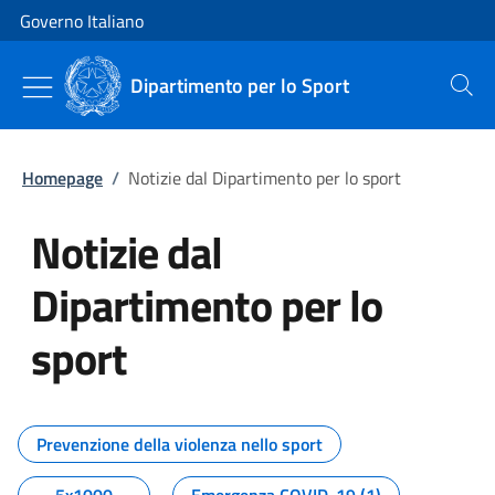
Vai al contenuto
Vai alla navigazione del sito
Governo Italiano
Dipartimento per lo Sport
Cerca
Homepage
/
Notizie dal Dipartimento per lo sport
Notizie dal
Dipartimento per lo
sport
Tutti i contenuti della pagina No
Prevenzione della violenza nello sport