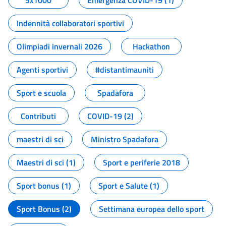
5x1000
Emergenza COVID-19 (1)
Indennità collaboratori sportivi
Olimpiadi invernali 2026
Hackathon
Agenti sportivi
#distantimauniti
Sport e scuola
Spadafora
Contributi
COVID-19 (2)
maestri di sci
Ministro Spadafora
Maestri di sci (1)
Sport e periferie 2018
Sport bonus (1)
Sport e Salute (1)
Sport Bonus (2)
Settimana europea dello sport