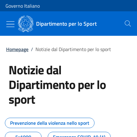
Vai al contenuto
Vai alla navigazione del sito
Governo Italiano
Dipartimento per lo Sport
Cerca
Homepage
/
Notizie dal Dipartimento per lo sport
Notizie dal
Dipartimento per lo
sport
Tutti i contenuti della pagina No
Prevenzione della violenza nello sport