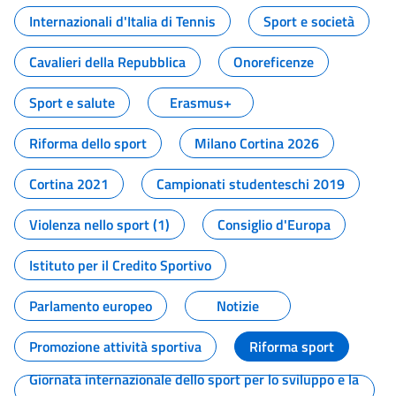
Internazionali d'Italia di Tennis
Sport e società
Cavalieri della Repubblica
Onoreficenze
Sport e salute
Erasmus+
Riforma dello sport
Milano Cortina 2026
Cortina 2021
Campionati studenteschi 2019
Violenza nello sport (1)
Consiglio d'Europa
Istituto per il Credito Sportivo
Parlamento europeo
Notizie
Promozione attività sportiva
Riforma sport
Giornata internazionale dello sport per lo sviluppo e la