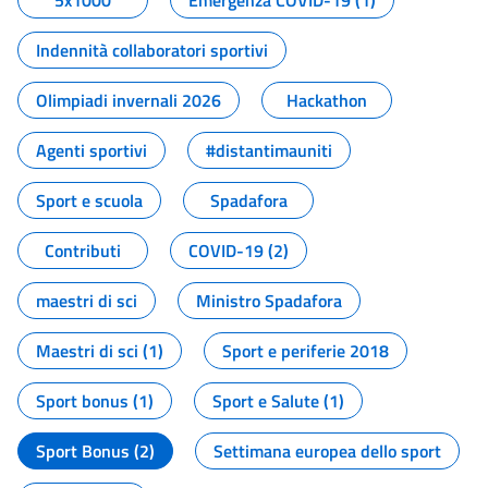
5x1000
Emergenza COVID-19 (1)
Indennità collaboratori sportivi
Olimpiadi invernali 2026
Hackathon
Agenti sportivi
#distantimauniti
Sport e scuola
Spadafora
Contributi
COVID-19 (2)
maestri di sci
Ministro Spadafora
Maestri di sci (1)
Sport e periferie 2018
Sport bonus (1)
Sport e Salute (1)
Sport Bonus (2)
Settimana europea dello sport