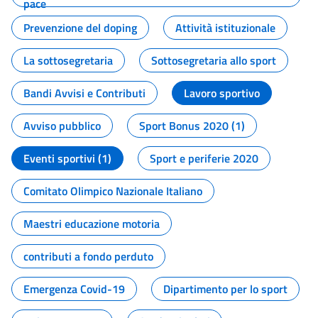
pace
Prevenzione del doping
Attività istituzionale
La sottosegretaria
Sottosegretaria allo sport
Bandi Avvisi e Contributi
Lavoro sportivo
Avviso pubblico
Sport Bonus 2020 (1)
Eventi sportivi (1)
Sport e periferie 2020
Comitato Olimpico Nazionale Italiano
Maestri educazione motoria
contributi a fondo perduto
Emergenza Covid-19
Dipartimento per lo sport