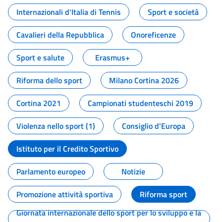
Internazionali d'Italia di Tennis
Sport e società
Cavalieri della Repubblica
Onoreficenze
Sport e salute
Erasmus+
Riforma dello sport
Milano Cortina 2026
Cortina 2021
Campionati studenteschi 2019
Violenza nello sport (1)
Consiglio d'Europa
Istituto per il Credito Sportivo
Parlamento europeo
Notizie
Promozione attività sportiva
Riforma sport
Giornata internazionale dello sport per lo sviluppo e la