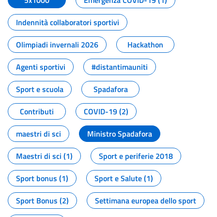
5x1000
Emergenza COVID-19 (1)
Indennità collaboratori sportivi
Olimpiadi invernali 2026
Hackathon
Agenti sportivi
#distantimauniti
Sport e scuola
Spadafora
Contributi
COVID-19 (2)
maestri di sci
Ministro Spadafora
Maestri di sci (1)
Sport e periferie 2018
Sport bonus (1)
Sport e Salute (1)
Sport Bonus (2)
Settimana europea dello sport