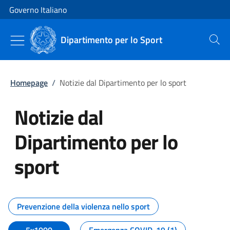
Vai al contenuto
Vai alla navigazione del sito
Governo Italiano
Dipartimento per lo Sport
Cerca
Homepage
/
Notizie dal Dipartimento per lo sport
Notizie dal
Dipartimento per lo
sport
Tutti i contenuti della pagina No
Prevenzione della violenza nello sport