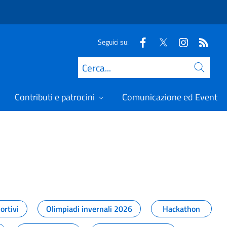
Seguici su:
Cerca
Contributi e patrocini
Comunicazione ed Eventi
t
ortivi
Olimpiadi invernali 2026
Hackathon