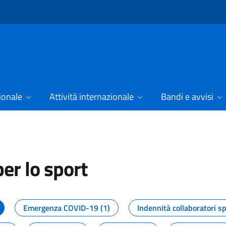
ionale
Attività internazionale
Bandi e avvisi
er lo sport
tizie dal Dipartimento per lo spor
Emergenza COVID-19 (1)
Indennità collaboratori sp