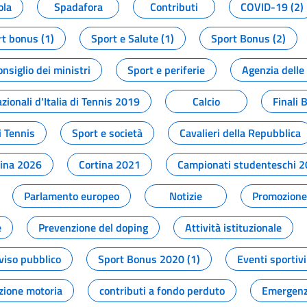
ola
Spadafora
Contributi
COVID-19 (2)
t bonus (1)
Sport e Salute (1)
Sport Bonus (2)
onsiglio dei ministri
Sport e periferie
Agenzia delle
zionali d'Italia di Tennis 2019
Calcio
Finali 
i Tennis
Sport e società
Cavalieri della Repubblica
tina 2026
Cortina 2021
Campionati studenteschi 
Parlamento europeo
Notizie
Promozione 
e
Prevenzione del doping
Attività istituzionale
viso pubblico
Sport Bonus 2020 (1)
Eventi sportivi
zione motoria
contributi a fondo perduto
Emergenz