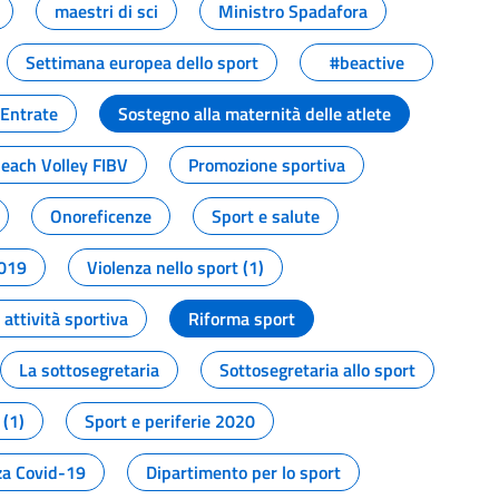
maestri di sci
Ministro Spadafora
Settimana europea dello sport
#beactive
 Entrate
Sostegno alla maternità delle atlete
Beach Volley FIBV
Promozione sportiva
Onoreficenze
Sport e salute
2019
Violenza nello sport (1)
attività sportiva
Riforma sport
La sottosegretaria
Sottosegretaria allo sport
 (1)
Sport e periferie 2020
a Covid-19
Dipartimento per lo sport