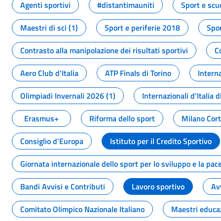
Agenti sportivi
#distantimauniti
Sport e scu
Maestri di sci (1)
Sport e periferie 2018
Spor
Contrasto alla manipolazione dei risultati sportivi
C
Aero Club d'Italia
ATP Finals di Torino
Interna
Olimpiadi Invernali 2026 (1)
Internazionali d'Italia d
Erasmus+
Riforma dello sport
Milano Cor
Consiglio d'Europa
Istituto per il Credito Sportivo
Giornata internazionale dello sport per lo sviluppo e la pac
Bandi Avvisi e Contributi
Lavoro sportivo
Av
Comitato Olimpico Nazionale Italiano
Maestri educa