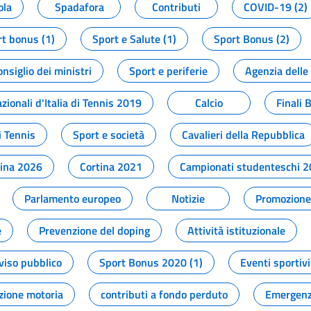
ola
Spadafora
Contributi
COVID-19 (2)
t bonus (1)
Sport e Salute (1)
Sport Bonus (2)
onsiglio dei ministri
Sport e periferie
Agenzia delle
zionali d'Italia di Tennis 2019
Calcio
Finali 
i Tennis
Sport e società
Cavalieri della Repubblica
tina 2026
Cortina 2021
Campionati studenteschi 
Parlamento europeo
Notizie
Promozione 
e
Prevenzione del doping
Attività istituzionale
viso pubblico
Sport Bonus 2020 (1)
Eventi sportivi
zione motoria
contributi a fondo perduto
Emergenz