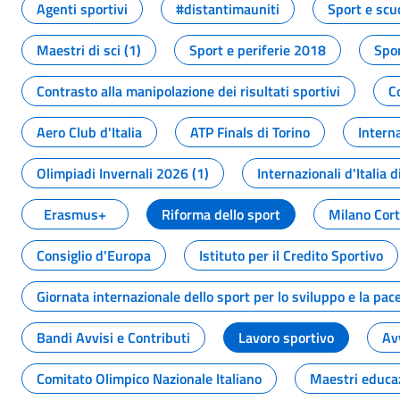
Agenti sportivi
#distantimauniti
Sport e scu
Maestri di sci (1)
Sport e periferie 2018
Spor
Contrasto alla manipolazione dei risultati sportivi
C
Aero Club d'Italia
ATP Finals di Torino
Interna
Olimpiadi Invernali 2026 (1)
Internazionali d'Italia d
Erasmus+
Riforma dello sport
Milano Cor
Consiglio d'Europa
Istituto per il Credito Sportivo
Giornata internazionale dello sport per lo sviluppo e la pac
Bandi Avvisi e Contributi
Lavoro sportivo
Av
Comitato Olimpico Nazionale Italiano
Maestri educa