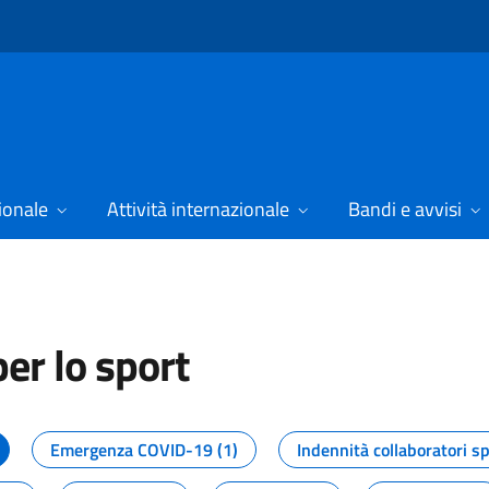
ionale
Attività internazionale
Bandi e avvisi
er lo sport
tizie dal Dipartimento per lo spor
Emergenza COVID-19 (1)
Indennità collaboratori sp