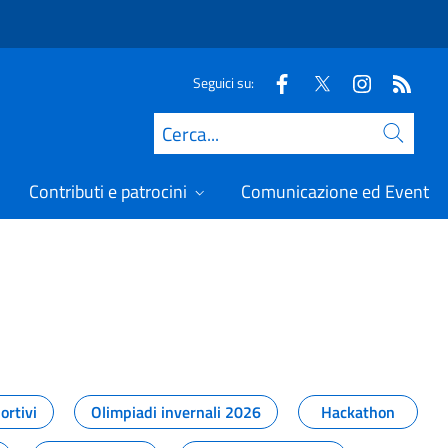
Seguici su:
Cerca
Contributi e patrocini
Comunicazione ed Eventi
t
ortivi
Olimpiadi invernali 2026
Hackathon