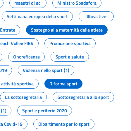
maestri di sci
Ministro Spadafora
Settimana europea dello sport
#beactive
 Entrate
Sostegno alla maternità delle atlete
Beach Volley FIBV
Promozione sportiva
Onoreficenze
Sport e salute
2019
Violenza nello sport (1)
attività sportiva
Riforma sport
La sottosegretaria
Sottosegretaria allo sport
 (1)
Sport e periferie 2020
a Covid-19
Dipartimento per lo sport