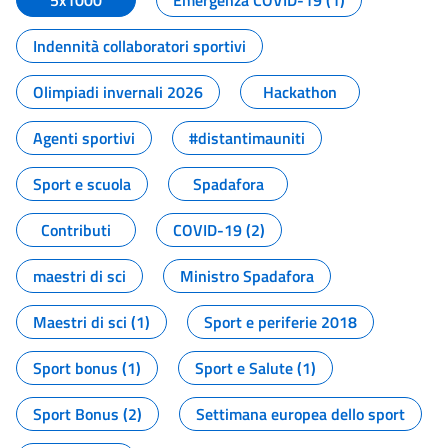
5x1000
Emergenza COVID-19 (1)
Indennità collaboratori sportivi
Olimpiadi invernali 2026
Hackathon
Agenti sportivi
#distantimauniti
Sport e scuola
Spadafora
Contributi
COVID-19 (2)
maestri di sci
Ministro Spadafora
Maestri di sci (1)
Sport e periferie 2018
Sport bonus (1)
Sport e Salute (1)
Sport Bonus (2)
Settimana europea dello sport