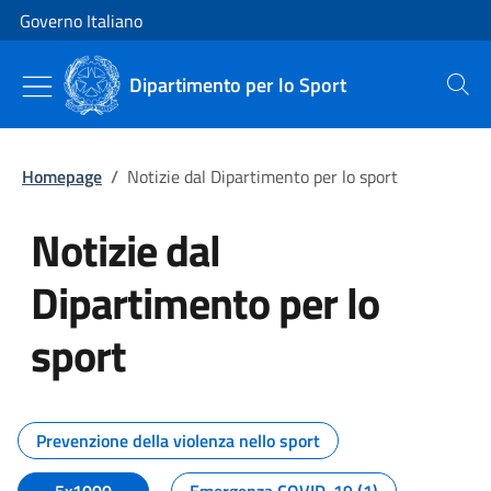
Vai al contenuto
Vai alla navigazione del sito
Governo Italiano
Dipartimento per lo Sport
Cerca
Homepage
/
Notizie dal Dipartimento per lo sport
Notizie dal
Dipartimento per lo
sport
Tutti i contenuti della pagina No
Prevenzione della violenza nello sport