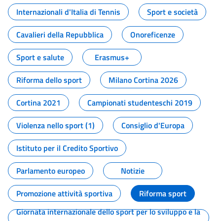
Internazionali d'Italia di Tennis
Sport e società
Cavalieri della Repubblica
Onoreficenze
Sport e salute
Erasmus+
Riforma dello sport
Milano Cortina 2026
Cortina 2021
Campionati studenteschi 2019
Violenza nello sport (1)
Consiglio d'Europa
Istituto per il Credito Sportivo
Parlamento europeo
Notizie
Promozione attività sportiva
Riforma sport
Giornata internazionale dello sport per lo sviluppo e la