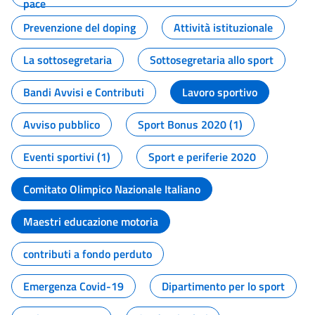
pace
Prevenzione del doping
Attività istituzionale
La sottosegretaria
Sottosegretaria allo sport
Bandi Avvisi e Contributi
Lavoro sportivo
Avviso pubblico
Sport Bonus 2020 (1)
Eventi sportivi (1)
Sport e periferie 2020
Comitato Olimpico Nazionale Italiano
Maestri educazione motoria
contributi a fondo perduto
Emergenza Covid-19
Dipartimento per lo sport