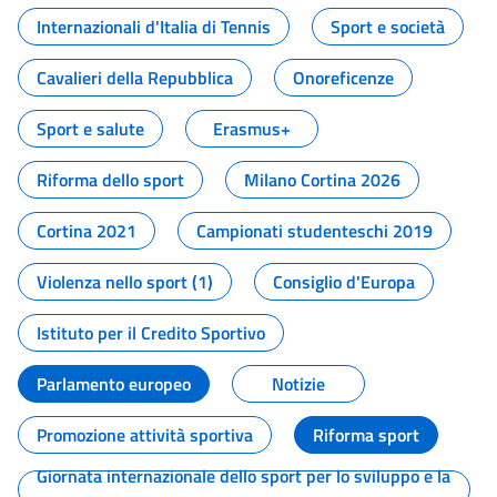
Internazionali d'Italia di Tennis
Sport e società
Cavalieri della Repubblica
Onoreficenze
Sport e salute
Erasmus+
Riforma dello sport
Milano Cortina 2026
Cortina 2021
Campionati studenteschi 2019
Violenza nello sport (1)
Consiglio d'Europa
Istituto per il Credito Sportivo
Parlamento europeo
Notizie
Promozione attività sportiva
Riforma sport
Giornata internazionale dello sport per lo sviluppo e la