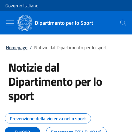
Vai al contenuto
Vai alla navigazione del sito
Governo Italiano
Dipartimento per lo Sport
Cerca
Homepage
/
Notizie dal Dipartimento per lo sport
Notizie dal
Dipartimento per lo
sport
Tutti i contenuti della pagina No
Prevenzione della violenza nello sport