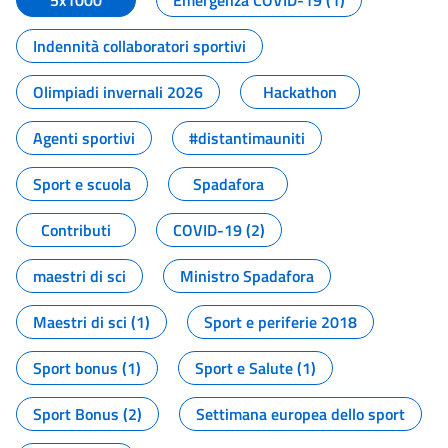
5x1000
Emergenza COVID-19 (1)
Indennità collaboratori sportivi
Olimpiadi invernali 2026
Hackathon
Agenti sportivi
#distantimauniti
Sport e scuola
Spadafora
Contributi
COVID-19 (2)
maestri di sci
Ministro Spadafora
Maestri di sci (1)
Sport e periferie 2018
Sport bonus (1)
Sport e Salute (1)
Sport Bonus (2)
Settimana europea dello sport