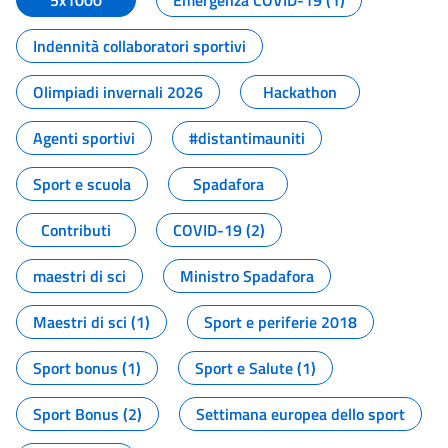
5x1000
Emergenza COVID-19 (1)
Indennità collaboratori sportivi
Olimpiadi invernali 2026
Hackathon
Agenti sportivi
#distantimauniti
Sport e scuola
Spadafora
Contributi
COVID-19 (2)
maestri di sci
Ministro Spadafora
Maestri di sci (1)
Sport e periferie 2018
Sport bonus (1)
Sport e Salute (1)
Sport Bonus (2)
Settimana europea dello sport