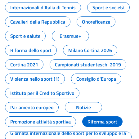
Internazionali d'Italia di Tennis
Sport e società
Cavalieri della Repubblica
Onoreficenze
Sport e salute
Erasmus+
Riforma dello sport
Milano Cortina 2026
Cortina 2021
Campionati studenteschi 2019
Violenza nello sport (1)
Consiglio d'Europa
Istituto per il Credito Sportivo
Parlamento europeo
Notizie
Promozione attività sportiva
Riforma sport
Giornata internazionale dello sport per lo sviluppo e la