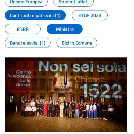
Unione Europea
Studenti atleti
Contributi e patrocini (1)
EYOF 2023
PNRR
Ministro
Bandi e avvisi (1)
Bici in Comune