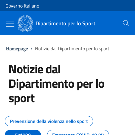
Vai al contenuto
Vai alla navigazione del sito
Governo Italiano
Dipartimento per lo Sport
Cerca
Homepage
/
Notizie dal Dipartimento per lo sport
Notizie dal
Dipartimento per lo
sport
Tutti i contenuti della pagina No
Prevenzione della violenza nello sport